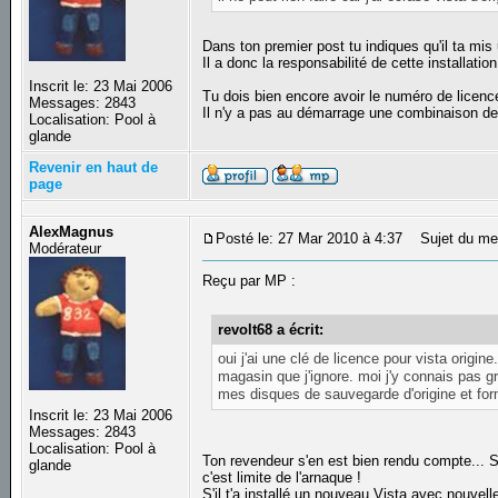
Dans ton premier post tu indiques qu'il ta mis
Il a donc la responsabilité de cette installation,
Inscrit le: 23 Mai 2006
Tu dois bien encore avoir le numéro de licenc
Messages: 2843
Il n'y a pas au démarrage une combinaison de 
Localisation: Pool à
glande
Revenir en haut de
page
AlexMagnus
Posté le: 27 Mar 2010 à 4:37
Sujet du me
Modérateur
Reçu par MP :
revolt68 a écrit:
oui j'ai une clé de licence pour vista origi
magasin que j'ignore. moi j'y connais pas gra
mes disques de sauvegarde d'origine et form
Inscrit le: 23 Mai 2006
Messages: 2843
Localisation: Pool à
Ton revendeur s'en est bien rendu compte... Si 
glande
c'est limite de l'arnaque !
S'il t'a installé un nouveau Vista avec nouvell