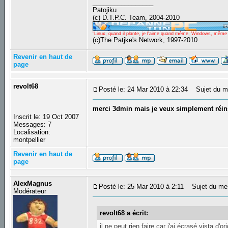
_________________
Patojiku
(c) D.T.P.C. Team, 2004-2010
"Linux, quand il plante, je l'aime quand même, Windows, même qu
(c)The Patjke's Network, 1997-2010
Revenir en haut de
page
revolt68
Posté le: 24 Mar 2010 à 22:34
Sujet du me
merci 3dmin mais je veux simplement réinst
Inscrit le: 19 Oct 2007
Messages: 7
Localisation:
montpellier
Revenir en haut de
page
AlexMagnus
Posté le: 25 Mar 2010 à 2:11
Sujet du mes
Modérateur
revolt68 a écrit:
il ne peut rien faire car j'ai écrasé vista d'ori