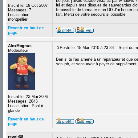
bonjour, j'avais écrasé vista 32 par windows 7
lui et depuis mes disques de sauvegardes d'or
Inscrit le: 19 Oct 2007
Impossible de formater mon DD.J'ai booter co
Messages: 7
fait. Merci de votre secours si possible.
Localisation:
montpellier
Revenir en haut de
page
AlexMagnus
Posté le: 15 Mar 2010 à 23:38
Sujet du m
Modérateur
Ben si tu l'as amené à un réparateur et que ce
son job, et sans avoir à payer de supplément
Inscrit le: 23 Mai 2006
Messages: 2843
Localisation: Pool à
glande
Revenir en haut de
page
revolt68