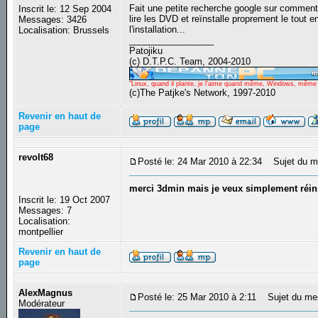
Fait une petite recherche google sur comment in
Inscrit le: 12 Sep 2004
lire les DVD et reïnstalle proprement le tout
Messages: 3426
l'installation...
Localisation: Brussels
_________________
Patojiku
(c) D.T.P.C. Team, 2004-2010
"Linux, quand il plante, je l'aime quand même, Windows, même qu
(c)The Patjke's Network, 1997-2010
Revenir en haut de
page
revolt68
Posté le: 24 Mar 2010 à 22:34
Sujet du me
merci 3dmin mais je veux simplement réinst
Inscrit le: 19 Oct 2007
Messages: 7
Localisation:
montpellier
Revenir en haut de
page
AlexMagnus
Posté le: 25 Mar 2010 à 2:11
Sujet du mes
Modérateur