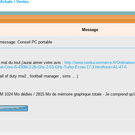
Achats / Ventes
Message
essage: Conseil PC portable
 mal du tout j'aurai aimer votre avis :
http://www.rueducommerce.fr/Ordinateur
ntel-Core-i5-430M-2-26-Ghz-2-53-GHz-Turbo-Ecran-17-3.htm#xtor=AL-47-6
Call of duty mw2 , football manager , sims ... )
 1024 Mo dédiés / 2815 Mo de mémoire graphique totale - Je comprend qu'il