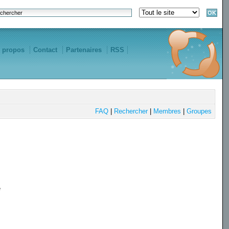
 propos
Contact
Partenaires
RSS
FAQ
|
Rechercher
|
Membres
|
Groupes
e