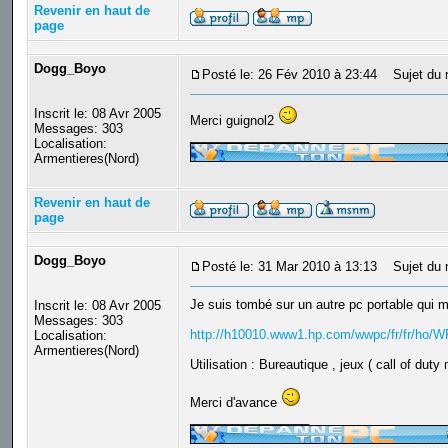
Revenir en haut de
page
Dogg_Boyo
Posté le: 26 Fév 2010 à 23:44
Sujet du 
Inscrit le: 08 Avr 2005
Merci guignol2
Messages: 303
_________________
Localisation:
Armentieres(Nord)
Revenir en haut de
page
Dogg_Boyo
Posté le: 31 Mar 2010 à 13:13
Sujet du 
Je suis tombé sur un autre pc portable qui m'a 
Inscrit le: 08 Avr 2005
Messages: 303
http://h10010.www1.hp.com/wwpc/fr/fr/ho/
Localisation:
Armentieres(Nord)
Utilisation : Bureautique , jeux ( call of dut
Merci d'avance
_________________