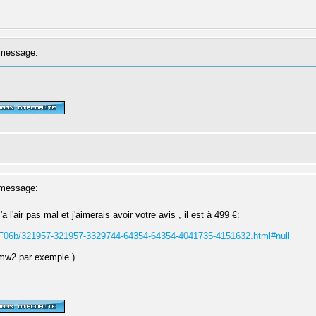
message:
message:
l'air pas mal et j'aimerais avoir votre avis , il est à 499 €:
WF06b/321957-321957-3329744-64354-64354-4041735-4151632.html#null
y mw2 par exemple )