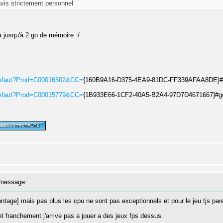
avis strictement personnel
à jusqu'à 2 go de mémoire :/
e2/defaut?Prod=C00016502&CC=
{160B9A16-D375-4EA9-81DC-FF339AFAA8DE}#
e2/defaut?Prod=C00015779&CC=
{1B933E66-1CF2-40A5-B2A4-97D7D4671667}#g
message:
ntage] mais pas plus les cpu ne sont pas exceptionnels et pour le jeu tjs pare
t franchement j'arrive pas a jouer a des jeux fps dessus.