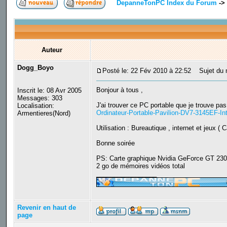
DepanneTonPC Index du Forum
->
Auteur
Dogg_Boyo
Posté le: 22 Fév 2010 à 22:52
Sujet du m
Bonjour à tous ,
Inscrit le: 08 Avr 2005
Messages: 303
J'ai trouver ce PC portable que je trouve pas
Localisation:
Ordinateur-Portable-Pavilion-DV7-3145EF-I
Armentieres(Nord)
Utilisation : Bureautique , internet et jeux ( 
Bonne soirée
PS: Carte graphique Nvidia GeForce GT 230M
2 go de mémoires vidéos total
_________________
Revenir en haut de
page