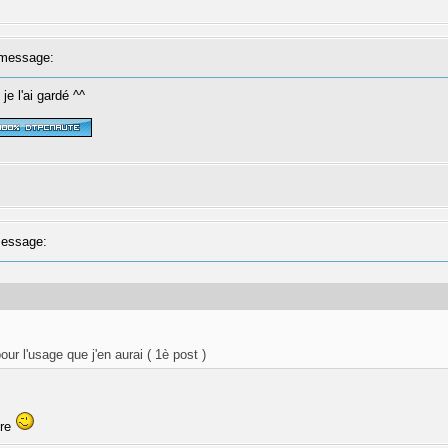
message:
je l'ai gardé ^^
essage:
our l'usage que j'en aurai ( 1è post )
tre