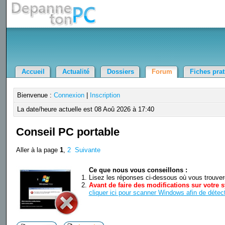
Accueil
Actualité
Dossiers
Forum
Fiches pra
Bienvenue :
Connexion
|
Inscription
La date/heure actuelle est 08 Aoû 2026 à 17:40
Conseil PC portable
Aller à la page
1
,
2
Suivante
Ce que nous vous conseillons :
Lisez les réponses ci-dessous où vous trouverez
Avant de faire des modifications sur votre s
cliquer ici pour scanner Windows afin de détect