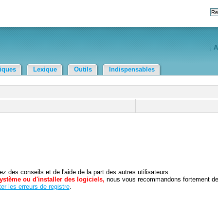
A
tiques
Lexique
Outils
Indispensables
 des conseils et de l'aide de la part des autres utilisateurs
ystème ou d'installer des logiciels,
nous vous recommandons fortement d
er les erreurs de registre
.