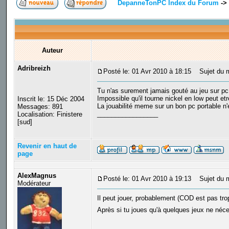
DepanneTonPC Index du Forum
->
Auteur
Adribreizh
Posté le: 01 Avr 2010 à 18:15
Sujet du 
Tu n'as surement jamais gouté au jeu sur pc 
Impossible qu'il tourne nickel en low peut etr
Inscrit le: 15 Déc 2004
La jouabilité meme sur un bon pc portable n
Messages: 891
_________________
Localisation: Finistere
[sud]
Revenir en haut de
page
AlexMagnus
Posté le: 01 Avr 2010 à 19:13
Sujet du 
Modérateur
Il peut jouer, probablement (COD est pas t
Après si tu joues qu'à quelques jeux ne néce