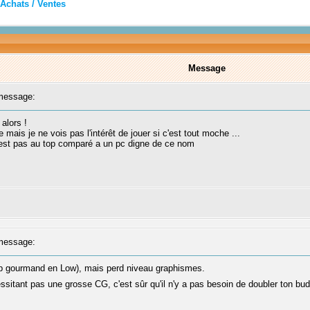
Achats / Ventes
Message
message:
alors !
e mais je ne vois pas l'intérêt de jouer si c'est tout moche ...
'est pas au top comparé a un pc digne de ce nom
message:
rop gourmand en Low), mais perd niveau graphismes.
ssitant pas une grosse CG, c'est sûr qu'il n'y a pas besoin de doubler ton bu