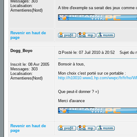
Messages: 303
Localisation:
A titre d'exemple sa serait des jeux comme ca
Armentieres(Nord)
_________________
Revenir en haut de
page
Dogg_Boyo
Posté le: 07 Juil 2010 à 20:52
Sujet du 
Bonsoir à tous,
Inscrit le: 08 Avr 2005
Messages: 303
Mon choix c'est porté sur ce portable :
Localisation:
http://h10010.www1.hp.com/wwpc/fr/fr/ho/
Armentieres(Nord)
Que peut-il donner ? =)
Merci d'avance
_________________
Revenir en haut de
page