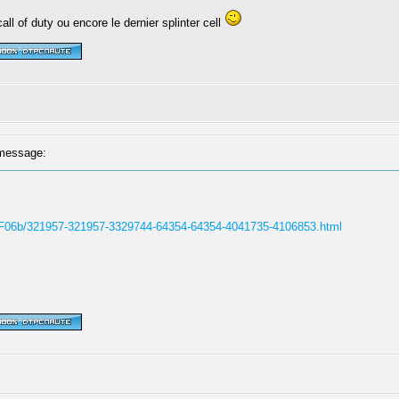
ll of duty ou encore le dernier splinter cell
message:
WF06b/321957-321957-3329744-64354-64354-4041735-4106853.html