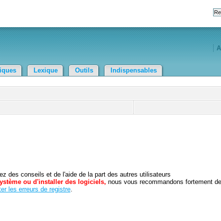
A
tiques
Lexique
Outils
Indispensables
 des conseils et de l'aide de la part des autres utilisateurs
ystème ou d'installer des logiciels,
nous vous recommandons fortement d
er les erreurs de registre
.