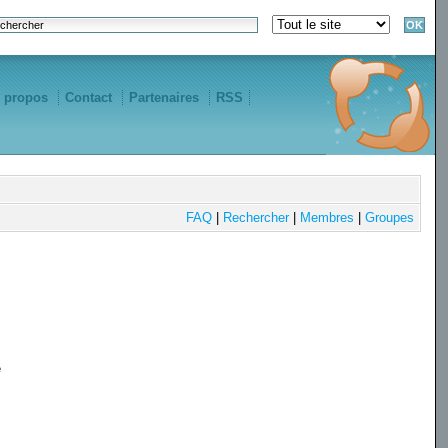
 propos
Contact
Partenaires
RSS
FAQ
|
Rechercher
|
Membres
|
Groupes
e