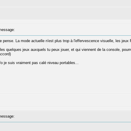
message:
, je pense. La mode actuelle n'est plus trop à l'effervescence visuelle, les je
 les quelques jeux auxquels tu peux jouer, et qui viennent de la console, pour
accord)
nfo je suis vraiment pas calé niveau portables...
essage: