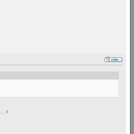
.. :/