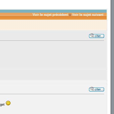
Voir le sujet précédent
::
Voir le sujet suivant
dget