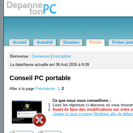
Accueil
Actualité
Dossiers
Forum
Fiches pra
Bienvenue :
Connexion
|
Inscription
La date/heure actuelle est 06 Aoû 2026 à 8:09
Conseil PC portable
Aller à la page
Précédente
1
,
2
Ce que nous vous conseillons :
Lisez les réponses ci-dessous où vous trouverez
Avant de faire des modifications sur votre s
cliquer ici pour scanner Windows afin de détect