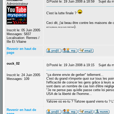
Posté le: 19 Juin 2008 à 18:59
Sujet du m
Administrateur
C'est la lutte finale ?
Ceci dit, j'ai beau être contre les maisons de
).
est la preuve, roo je suis méchant
Inscrit le: 05 Juin 2005
Messages: 5837
Localisation: Rennes /
Ille Et Vilaine
Revenir en haut de
page
ouck_02
Posté le: 19 Juin 2008 à 19:15
Sujet du m
"ça donne envie de gerber" tellement...
Inscrit le: 24 Juin 2005
C'est du grand n'importe quoi sur tous les poin
Messages: 109
l'efficacité de coincer les gens grâce à leurs a
sont dans un nombre de cas loin d'être négli
"Je ne pense pas qu'elle passe cette loi perso
USA de la liberté de l'homme...
_________________
Yahzee où es-tu ? Yahzee quand viens-tu ? L
Revenir en haut de
page