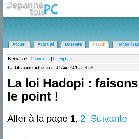
Accueil
Actualité
Dossiers
Forum
Fiches prat
Bienvenue :
Connexion
|
Inscription
La date/heure actuelle est 07 Aoû 2026 à 14:59
La loi Hadopi : faisons
le point !
Aller à la page
1
,
2
Suivante