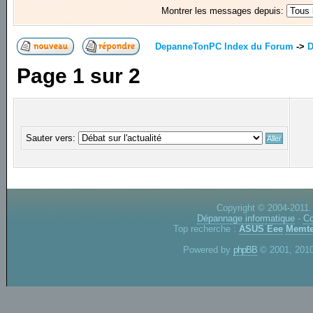
Montrer les messages depuis:
DepanneTonPC Index du Forum
->
D
Page
1
sur
2
Sauter vers:
Copyright © 2004-2011.
Dépannage informatique
-
Co
Top recherche :
ASUS Eee
Memte
Powered by
phpBB
© 2001, 2010