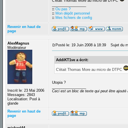
C'était Thomas More au micro de DTPC
_________________
::
Ou pas ?
::
Mon dépôt personnel
::
Mes fichiers de config
Revenir en haut de
page
AlexMagnus
Posté le: 19 Juin 2008 à 18:39
Sujet du m
Modérateur
AddiKT1ve a écrit:
C'était Thomas More au micro de DTPC
Utopia ?
_________________
Inscrit le: 23 Mai 2006
Ceci est un bloc de texte qui peut être ajout
Messages: 2843
Localisation: Pool à
glande
Revenir en haut de
page
mickael44