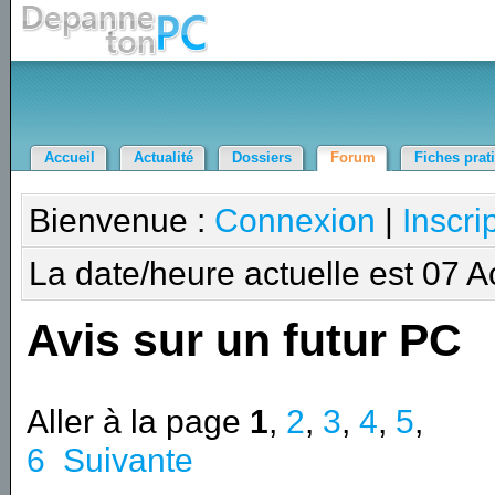
Accueil
Actualité
Dossiers
Forum
Fiches prat
Bienvenue :
Connexion
|
Inscri
La date/heure actuelle est 07 
Avis sur un futur PC
Aller à la page
1
,
2
,
3
,
4
,
5
,
6
Suivante