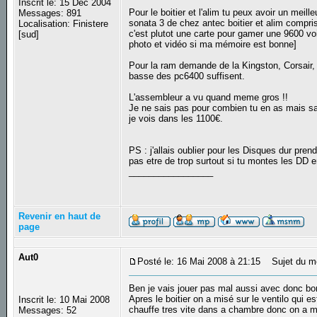
Inscrit le: 15 Déc 2004
Pour le boitier et l'alim tu peux avoir un mei
Messages: 891
sonata 3 de chez antec boitier et alim compri
Localisation: Finistere
c'est plutot une carte pour gamer une 9600 voir
[sud]
photo et vidéo si ma mémoire est bonne]
Pour la ram demande de la Kingston, Corsair, 
basse des pc6400 suffisent.
L'assembleur a vu quand meme gros !!
Je ne sais pas pour combien tu en as mais san
je vois dans les 1100€.
PS : j'allais oublier pour les Disques dur pre
pas etre de trop surtout si tu montes les DD 
_________________
Revenir en haut de
page
Aut0
Posté le: 16 Mai 2008 à 21:15
Sujet du m
Ben je vais jouer pas mal aussi avec donc bo
Apres le boitier on a misé sur le ventilo qui
Inscrit le: 10 Mai 2008
chauffe tres vite dans a chambre donc on a m
Messages: 52