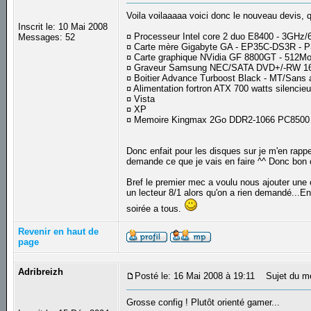
Voila voilaaaaa voici donc le nouveau devis, 
Inscrit le: 10 Mai 2008
¤ Processeur Intel core 2 duo E8400 - 3GH
Messages: 52
¤ Carte mère Gigabyte GA - EP35C-DS3R -
¤ Carte graphique NVidia GF 8800GT - 512M
¤ Graveur Samsung NEC/SATA DVD+/-RW 16
¤ Boitier Advance Turboost Black - MT/Sans
¤ Alimentation fortron ATX 700 watts silencie
¤ Vista
¤ XP
¤ Memoire Kingmax 2Go DDR2-1066 PC8500 (K
Donc enfait pour les disques sur je m'en rapp
demande ce que je vais en faire ^^ Donc bon
Bref le premier mec a voulu nous ajouter une c
un lecteur 8/1 alors qu'on a rien demandé...En
soirée a tous.
Revenir en haut de
page
Adribreizh
Posté le: 16 Mai 2008 à 19:11
Sujet du m
Grosse config ! Plutôt orienté gamer...