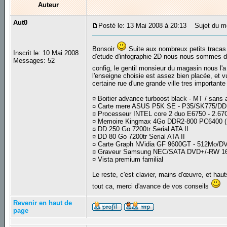
Auteur
Aut0
Posté le: 13 Mai 2008 à 20:13
Sujet du me
Bonsoir
Suite aux nombreux petits tracas 
Inscrit le: 10 Mai 2008
d'etude d'infographie 2D nous nous sommes déc
Messages: 52
config, le gentil monsieur du magasin nous l'a 
l'enseigne choisie est assez bien placée, et 
certaine rue d'une grande ville tres importante v
¤ Boitier advance turboost black - MT / sans al
¤ Carte mere ASUS P5K SE - P35/SK775/D
¤ Processeur INTEL core 2 duo E6750 - 2.
¤ Memoire Kingmax 4Go DDR2-800 PC6400 (Kit
¤ DD 250 Go 7200tr Serial ATA II
¤ DD 80 Go 7200tr Serial ATA II
¤ Carte Graph NVidia GF 9600GT - 512Mo/D
¤ Graveur Samsung NEC/SATA DVD+/-RW 16
¤ Vista premium familial
Le reste, c'est clavier, mains d'œuvre, et haut
tout ca, merci d'avance de vos conseils
Revenir en haut de
page