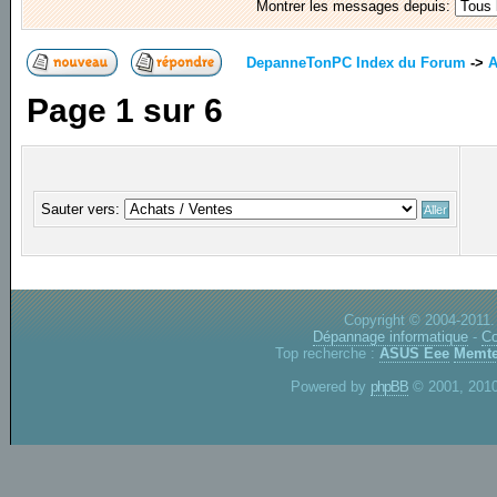
Montrer les messages depuis:
DepanneTonPC Index du Forum
->
A
Page
1
sur
6
Sauter vers:
Copyright © 2004-2011.
Dépannage informatique
-
Co
Top recherche :
ASUS Eee
Memte
Powered by
phpBB
© 2001, 2010