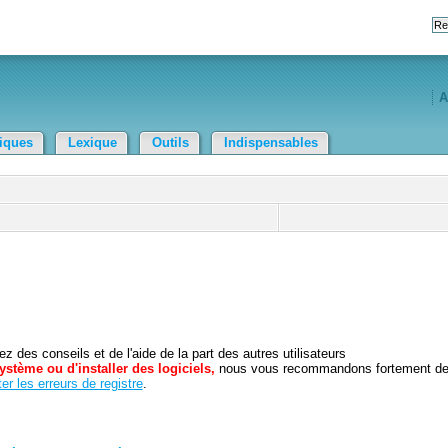
A
tiques
Lexique
Outils
Indispensables
 des conseils et de l'aide de la part des autres utilisateurs
ystème ou d'installer des logiciels,
nous vous recommandons fortement d
er les erreurs de registre
.