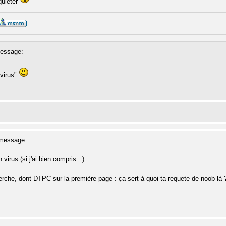
quieter
essage:
 virus"
message:
virus (si j'ai bien compris...)
herche, dont DTPC sur la première page : ça sert à quoi ta requete de noob là