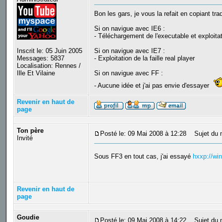
Bon les gars, je vous la refait en copiant trad
Si on navigue avec IE6 :
- Téléchargement de l'executable et exploitati
Inscrit le: 05 Juin 2005
Si on navigue avec IE7 :
Messages: 5837
- Exploitation de la faille real player
Localisation: Rennes /
Ille Et Vilaine
Si on navigue avec FF :
- Aucune idée et j'ai pas envie d'essayer
Revenir en haut de
page
Ton père
Posté le: 09 Mai 2008 à 12:28
Sujet du 
Invité
Sous FF3 en tout cas, j'ai essayé
hxxp://win
Revenir en haut de
page
Goudie
Posté le: 09 Mai 2008 à 14:22
Sujet du 