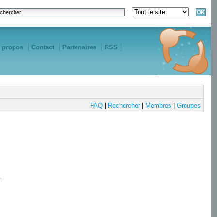
 propos
Contact
Partenaires
RSS
FAQ
|
Rechercher
|
Membres
|
Groupes
e