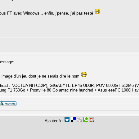
us FF avec Windows... enfin, j'pense, j'ai pas testé
essage:
image d'un jeu dont je ne serais dire le nom
ntirad : NOCTUA NH-C12P), GIGABYTE EP45 UD3R, POV 8800GT 512Mo (Venti
ng F1 750Go + Postville 80 Go antec nine hundred + Asus eeePC 1000H a
Ajouter à :