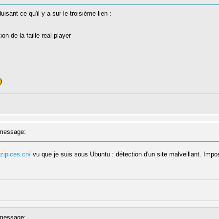
uisant ce qu'il y a sur le troisième lien :
on de la faille real player
message:
zipices.cn/
vu que je suis sous Ubuntu : détection d'un site malveillant. Impos
message: