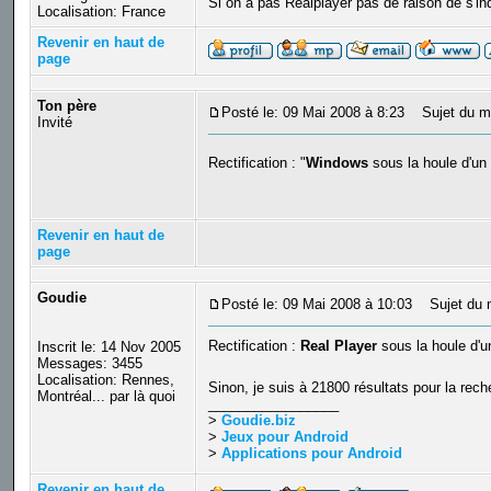
Si on a pas Realplayer pas de raison de s'in
Localisation: France
Revenir en haut de
page
Ton père
Posté le: 09 Mai 2008 à 8:23
Sujet du m
Invité
Rectification : "
Windows
sous la houle d'un
Revenir en haut de
page
Goudie
Posté le: 09 Mai 2008 à 10:03
Sujet du 
Rectification :
Real Player
sous la houle d'un 
Inscrit le: 14 Nov 2005
Messages: 3455
Localisation: Rennes,
Sinon, je suis à 21800 résultats pour la rec
Montréal... par là quoi
_________________
>
Goudie.biz
>
Jeux pour Android
>
Applications pour Android
Revenir en haut de