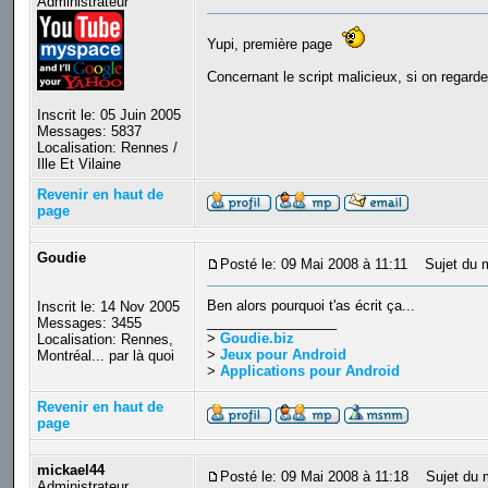
Administrateur
Yupi, première page
Concernant le script malicieux, si on regarde l
Inscrit le: 05 Juin 2005
Messages: 5837
Localisation: Rennes /
Ille Et Vilaine
Revenir en haut de
page
Goudie
Posté le: 09 Mai 2008 à 11:11
Sujet du 
Ben alors pourquoi t'as écrit ça...
Inscrit le: 14 Nov 2005
_________________
Messages: 3455
>
Goudie.biz
Localisation: Rennes,
>
Jeux pour Android
Montréal... par là quoi
>
Applications pour Android
Revenir en haut de
page
mickael44
Posté le: 09 Mai 2008 à 11:18
Sujet du 
Administrateur