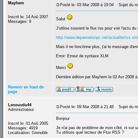
Mayhem
Posté le: 03 Mar 2008 à 19:04
Sujet du me
Inscrit le: 14 Aoû 2007
Salut
Messages: 9
J'utilise souvent le flux rss pour voir l'actu du 
http://www.depannetonpc.net/actualite/rss.xm
Mais il ne fonctinne plus, j'ai le message d'err
Error: Erreur de syntaxe XLM
Merci
Dernière édition par Mayhem le 02 Avr 2008 à 
Revenir en haut de
page
Lenouvdu44
Posté le: 09 Mar 2008 à 21:48
Sujet du m
Administrateur
Bonjour
Inscrit le: 01 Aoû 2005
Je n'ai pas de problème de mon côté, ni sur un
Messages: 4919
Tu utilises quel lecteur de Flux RSS ?
Localisation: Grenoble
_________________