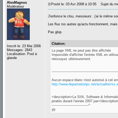
AlexMagnus
Posté le: 03 Avr 2008 à 10:05
Sujet du m
Modérateur
J'enfonce le clou, messieurs : j'ai le même s
Les flux rss autres qu'actu fonctionnent, mais 
Pas glop.
Citation:
Inscrit le: 23 Mai 2006
Messages: 2843
La page XML ne peut pas être affichée
Localisation: Pool à
Impossible d'afficher l'entrée XML en utilisa
glande
réessayez ultérieurement.
--------------------------------------------------------------
Aucun espace blanc n'est autorisé à cet em
http://www.depannetonpc.net/actualite/rss.
<description>La SIIA, Software & Information
piratés durant l'année 2007 par</descriptio
-----------------------------------^
ÿþ