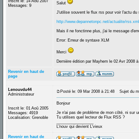
Inscrit le: 14 Aoû 2007
Salut
Messages: 9
J'utilise souvent le flux rss pour voir l'actu du 
http://www.depannetonpc.net/actualite/rss.xm
Mais il ne fonctinne plus, j'ai le message d'err
Error: Erreur de syntaxe XLM
Merci
Dernière édition par Mayhem le 02 Avr 2008 à 
Revenir en haut de
page
Lenouvdu44
Posté le: 09 Mar 2008 à 21:48
Sujet du m
Administrateur
Bonjour
Inscrit le: 01 Aoû 2005
Je n'ai pas de problème de mon côté, ni sur un
Messages: 4919
Tu utilises quel lecteur de Flux RSS ?
Localisation: Grenoble
_________________
L'nouv qui devient L'vieux
Revenir en haut de