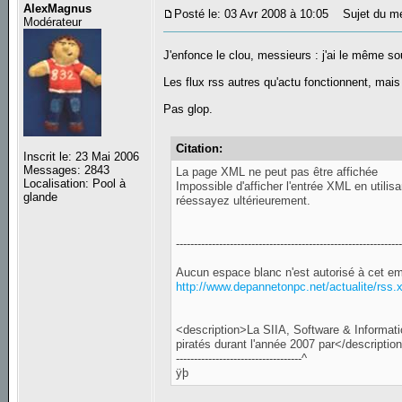
AlexMagnus
Posté le: 03 Avr 2008 à 10:05
Sujet du m
Modérateur
J'enfonce le clou, messieurs : j'ai le même s
Les flux rss autres qu'actu fonctionnent, mais 
Pas glop.
Citation:
Inscrit le: 23 Mai 2006
Messages: 2843
La page XML ne peut pas être affichée
Localisation: Pool à
Impossible d'afficher l'entrée XML en utilisa
glande
réessayez ultérieurement.
--------------------------------------------------------------
Aucun espace blanc n'est autorisé à cet em
http://www.depannetonpc.net/actualite/rss.
<description>La SIIA, Software & Information
piratés durant l'année 2007 par</descriptio
-----------------------------------^
ÿþ