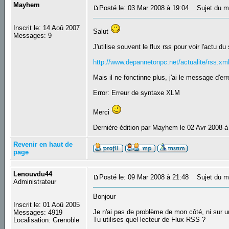
Mayhem
Posté le: 03 Mar 2008 à 19:04
Sujet du me
Inscrit le: 14 Aoû 2007
Salut
Messages: 9
J'utilise souvent le flux rss pour voir l'actu du 
http://www.depannetonpc.net/actualite/rss.xm
Mais il ne fonctinne plus, j'ai le message d'err
Error: Erreur de syntaxe XLM
Merci
Dernière édition par Mayhem le 02 Avr 2008 à 
Revenir en haut de
page
Lenouvdu44
Posté le: 09 Mar 2008 à 21:48
Sujet du m
Administrateur
Bonjour
Inscrit le: 01 Aoû 2005
Je n'ai pas de problème de mon côté, ni sur un
Messages: 4919
Tu utilises quel lecteur de Flux RSS ?
Localisation: Grenoble
_________________