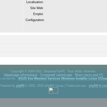
Localisation:
Site Web:
Emploi:
Configuration:
Copyright © 2004-2011. DepanneTonPC. Tous droits réservés.
Dépannage informatique
-
Comparatif camescope
-
Munci (asso prof.IT)
p recherche :
ASUS Eee
Memtest
Services Windows
Installer Linux
CClea
Powered by
phpBB
© 2001, 2010 phpBB Group | Traduction par :
phpBB-fr.co