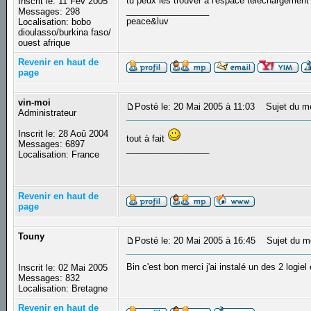
tu peux les trouver à l'espace téléchargemen
Inscrit le: 11 Fév 2005
_________________
Messages: 298
peace&luv
Localisation: bobo
dioulasso/burkina faso/
ouest afrique
Revenir en haut de
page
vin-moi
Posté le: 20 Mai 2005 à 11:03
Sujet du m
Administrateur
Inscrit le: 28 Aoû 2004
tout à fait
Messages: 6897
_________________
Localisation: France
Revenir en haut de
page
Touny
Posté le: 20 Mai 2005 à 16:45
Sujet du m
Bin c'est bon merci j'ai instalé un des 2 logiel
Inscrit le: 02 Mai 2005
Messages: 832
Localisation: Bretagne
Revenir en haut de