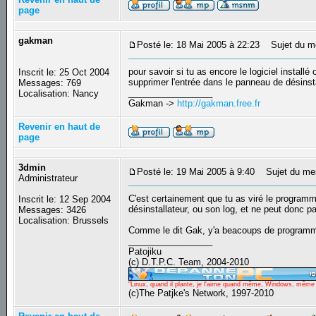
page
gakman
Posté le: 18 Mai 2005 à 22:23
Sujet du m
pour savoir si tu as encore le logiciel installé
Inscrit le: 25 Oct 2004
supprimer l'entrée dans le panneau de désinstall
Messages: 769
_________________
Localisation: Nancy
Gakman ->
http://gakman.free.fr
Revenir en haut de
page
3dmin
Posté le: 19 Mai 2005 à 9:40
Sujet du me
Administrateur
C'est certainement que tu as viré le programme
Inscrit le: 12 Sep 2004
désinstallateur, ou son log, et ne peut donc p
Messages: 3426
Localisation: Brussels
Comme le dit Gak, y'a beacoups de programmes
_________________
Patojiku
(c) D.T.P.C. Team, 2004-2010
"Linux, quand il plante, je l'aime quand même, Windows, même qu
(c)The Patjke's Network, 1997-2010