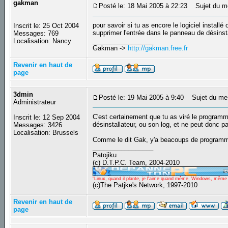
gakman
Posté le: 18 Mai 2005 à 22:23
Sujet du m
pour savoir si tu as encore le logiciel installé
Inscrit le: 25 Oct 2004
supprimer l'entrée dans le panneau de désinstall
Messages: 769
_________________
Localisation: Nancy
Gakman ->
http://gakman.free.fr
Revenir en haut de
page
3dmin
Posté le: 19 Mai 2005 à 9:40
Sujet du me
Administrateur
C'est certainement que tu as viré le programme
Inscrit le: 12 Sep 2004
désinstallateur, ou son log, et ne peut donc p
Messages: 3426
Localisation: Brussels
Comme le dit Gak, y'a beacoups de programmes
_________________
Patojiku
(c) D.T.P.C. Team, 2004-2010
"Linux, quand il plante, je l'aime quand même, Windows, même qu
(c)The Patjke's Network, 1997-2010
Revenir en haut de
page