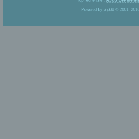
Top recherche :
ASUS Eee
Memte
Powered by
phpBB
© 2001, 2010