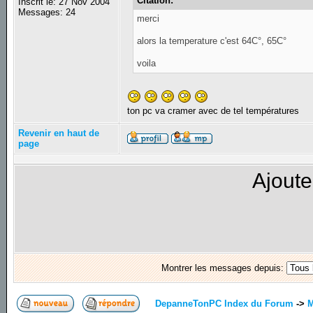
Citation:
Inscrit le: 27 Nov 2004
Messages: 24
merci
alors la temperature c'est 64C°, 65C°
voila
ton pc va cramer avec de tel températures
Revenir en haut de
page
Ajoute
Montrer les messages depuis:
DepanneTonPC Index du Forum
->
M