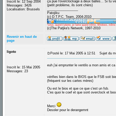
ça pue l'overclockage à deux balles... Si tu 
Inscrit le: 12 Sep 2004
(petit problème, ils sont chèrs)
Messages: 3426
_________________
Localisation: Brussels
Patojiku
(c) D.T.P.C. Team, 2004-2010
"Linux, quand il plante, je l'aime quand même, Windows, même qu
(c)The Patjke's Network, 1997-2010
Revenir en haut de
page
ligoto
Posté le: 17 Mai 2005 à 12:51
Sujet du m
euh j'ai emprunter le ventilo a mon amis et ca 
Inscrit le: 15 Mai 2005
Messages: 23
vérifies bien dans le BIOS que le FSB soit bi
(fréquent sur les cartes mères)
Ou est le bios et que ce que c'est un fsb.
C'es quoi le coef et que sont overclock et bo
Merci
Desoler pour le derangemnt