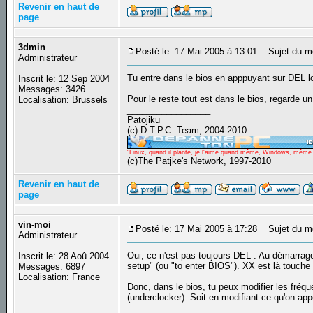
Revenir en haut de
page
3dmin
Posté le: 17 Mai 2005 à 13:01
Sujet du m
Administrateur
Tu entre dans le bios en apppuyant sur DEL l
Inscrit le: 12 Sep 2004
Messages: 3426
Pour le reste tout est dans le bios, regarde u
Localisation: Brussels
_________________
Patojiku
(c) D.T.P.C. Team, 2004-2010
"Linux, quand il plante, je l'aime quand même, Windows, même qu
(c)The Patjke's Network, 1997-2010
Revenir en haut de
page
vin-moi
Posté le: 17 Mai 2005 à 17:28
Sujet du m
Administrateur
Oui, ce n'est pas toujours DEL . Au démarrage 
Inscrit le: 28 Aoû 2004
setup" (ou "to enter BIOS"). XX est là touc
Messages: 6897
Localisation: France
Donc, dans le bios, tu peux modifier les fréq
(underclocker). Soit en modifiant ce qu'on appe