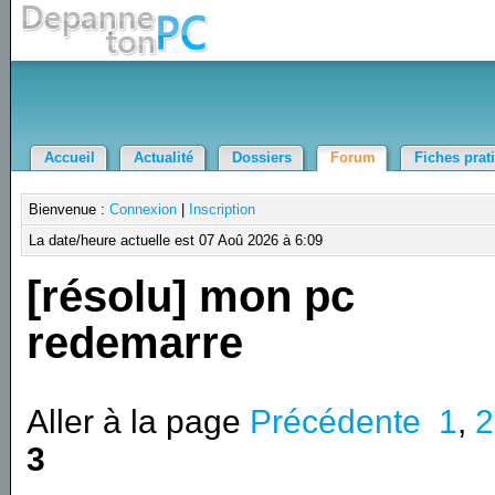
Accueil
Actualité
Dossiers
Forum
Fiches prat
Bienvenue :
Connexion
|
Inscription
La date/heure actuelle est 07 Aoû 2026 à 6:09
[résolu] mon pc
redemarre
Aller à la page
Précédente
1
,
2
3