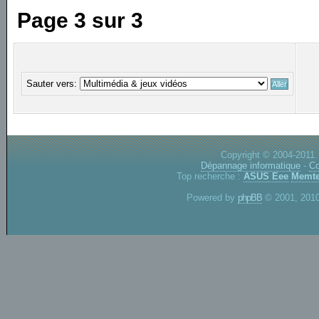
Page
3
sur
3
Sauter vers:
Copyright © 2004-2011.
Dépannage informatique
-
Co
Top recherche :
ASUS Eee
Memte
Powered by
phpBB
© 2001, 2010