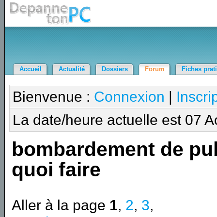
Accueil
Actualité
Dossiers
Forum
Fiches prat
Bienvenue :
Connexion
|
Inscri
La date/heure actuelle est 07 
bombardement de pu
quoi faire
Aller à la page
1
,
2
,
3
,