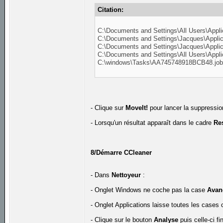
Citation:
C:\Documents and Settings\All Users\Applic
C:\Documents and Settings\Jacques\Applic
C:\Documents and Settings\Jacques\Applica
C:\Documents and Settings\All Users\Appli
C:\windows\Tasks\AA745748918BCB48.jo
- Clique sur
MoveIt!
pour lancer la suppressio
- Lorsqu'un résultat apparaît dans le cadre
Re
8/Démarre CCleaner
- Dans
Nettoyeur
:
- Onglet Windows ne coche pas la case
Avan
- Onglet Applications laisse toutes les cases
- Clique sur le bouton
Analyse
puis celle-ci fi