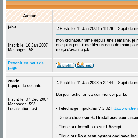
Auteur
jako
Posté le: 11 Jan 2008 à 18:29
Sujet du me
mon ordinateur rame depuis une semaine, je n'
quequ'un peut il me filer un coup de main pour 
Inscrit le: 16 Jan 2007
merçi d'avance jak
Messages: 58
Revenir en haut de
page
zaede
Posté le: 11 Jan 2008 à 22:44
Sujet du m
Equipe de sécurité
Bonjour jacko, on va commencer par là:
Inscrit le: 07 Déc 2007
Messages: 593
- Télécharge Hijackthis V 2.02
http://www.tre
Localisation: est
- Double clique sur
HJTInstall.exe
pour lancer 
- Clique sur
Install
puis sur
I Accept
- Clique sur
Do a scan system and save log 