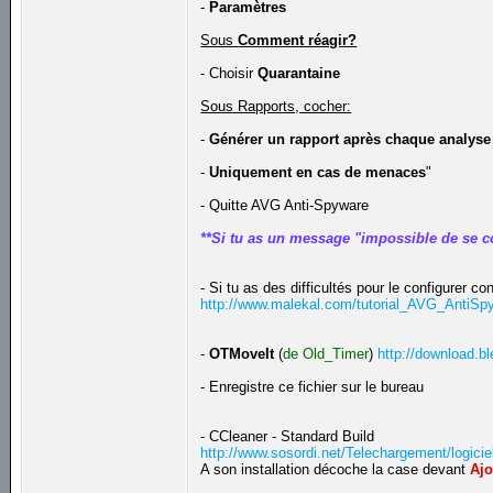
-
Paramètres
Sous
Comment réagir?
- Choisir
Quarantaine
Sous Rapports, cocher:
-
Générer un rapport après chaque analyse
-
Uniquement en cas de menaces
"
- Quitte AVG Anti-Spyware
**Si tu as un message "impossible de se c
- Si tu as des difficultés pour le configurer con
http://www.malekal.com/tutorial_AVG_AntiS
-
OTMoveIt
(
de Old_Timer
)
http://download.
- Enregistre ce fichier sur le bureau
- CCleaner - Standard Build
http://www.sosordi.net/Telechargement/logicie
A son installation décoche la case devant
Ajo