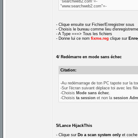
"searchweb2.com"=-
"www.searchweb2.com"=-
- Clique ensuite sur Fichier/Enregistrer sous
- Choisis le bureau comme lieu d'enregistrem
- A Type ===> Tous les fichiers
- Donne lui ce nom
fixme.reg
clique sur
Enre
4/ Redémarre en mode sans échec
Citation:
-Au redémarrage de ton PC tapote sur la t
-Sur l'écran suivant déplace toi avec les fl
-Choisis
Mode sans échec
.
-Choisis
ta session
et non la
session Admi
5/Lance HijackThis
- Clique sur
Do a scan system only
et coche 