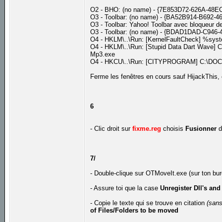
O2 - BHO: (no name) - {7E853D72-626A-48EC
O3 - Toolbar: (no name) - {BA52B914-B692-46
O3 - Toolbar: Yahoo! Toolbar avec bloqueur 
O3 - Toolbar: (no name) - {BDAD1DAD-C946-
O4 - HKLM\..\Run: [KernelFaultCheck] %sys
O4 - HKLM\..\Run: [Stupid Data Dart Wave] C
Mp3.exe
O4 - HKCU\..\Run: [CITYPROGRAM] C:\DOC
Ferme les fenêtres en cours sauf HijackThis,
6
- Clic droit sur
fixme.reg
choisis
Fusionner
d
7/
- Double-clique sur OTMoveIt.exe (sur ton bu
- Assure toi que la case
Unregister Dll's and
- Copie le texte qui se trouve en citation
(sans
of Files/Folders to be moved