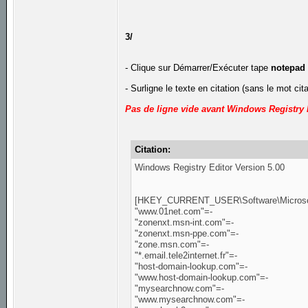
3/
- Clique sur Démarrer/Exécuter tape
notepad
- Surligne le texte en citation (sans le mot cit
Pas de ligne vide avant Windows Registry 
Citation:
Windows Registry Editor Version 5.00
[HKEY_CURRENT_USER\Software\Microsoft\
"www.01net.com"=-
"zonenxt.msn-int.com"=-
"zonenxt.msn-ppe.com"=-
"zone.msn.com"=-
"*.email.tele2internet.fr"=-
"host-domain-lookup.com"=-
"www.host-domain-lookup.com"=-
"mysearchnow.com"=-
"www.mysearchnow.com"=-