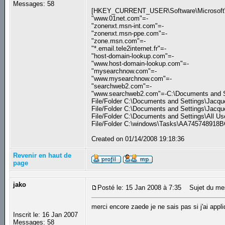
Messages: 58
[HKEY_CURRENT_USER\Software\Microsoft\In
"www.01net.com"=-
"zonenxt.msn-int.com"=-
"zonenxt.msn-ppe.com"=-
"zone.msn.com"=-
"*.email.tele2internet.fr"=-
"host-domain-lookup.com"=-
"www.host-domain-lookup.com"=-
"mysearchnow.com"=-
"www.mysearchnow.com"=-
"searchweb2.com"=-
"www.searchweb2.com"=-C:\Documents and Sett
File/Folder C:\Documents and Settings\Jacque
File/Folder C:\Documents and Settings\Jacque
File/Folder C:\Documents and Settings\All Us
File/Folder C:\windows\Tasks\AA745748918BC
Created on 01/14/2008 19:18:36
Revenir en haut de
page
jako
Posté le: 15 Jan 2008 à 7:35
Sujet du me
merci encore zaede je ne sais pas si j'ai app
Inscrit le: 16 Jan 2007
Messages: 58