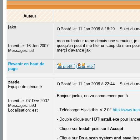
Auteur
jako
Posté le: 11 Jan 2008 à 18:29
Sujet du me
mon ordinateur rame depuis une semaine, je n'
quequ'un peut il me filer un coup de main pour 
Inscrit le: 16 Jan 2007
merçi d'avance jak
Messages: 58
Revenir en haut de
page
zaede
Posté le: 11 Jan 2008 à 22:44
Sujet du m
Equipe de sécurité
Bonjour jacko, on va commencer par là:
Inscrit le: 07 Déc 2007
Messages: 593
- Télécharge Hijackthis V 2.02
http://www.tre
Localisation: est
- Double clique sur
HJTInstall.exe
pour lancer 
- Clique sur
Install
puis sur
I Accept
- Clique sur
Do a scan system and save log 