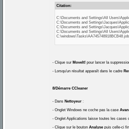
Citation:
C:\Documents and Settings\All Users\Applic
C:\Documents and Settings\Jacques\Applic
C:\Documents and Settings\Jacques\Applica
C:\Documents and Settings\All Users\Appli
C:\windows\Tasks\AA745748918BCB48.jo
- Clique sur
MoveIt!
pour lancer la suppressio
- Lorsqu'un résultat apparaît dans le cadre
Re
8/Démarre CCleaner
- Dans
Nettoyeur
:
- Onglet Windows ne coche pas la case
Avan
- Onglet Applications laisse toutes les cases
- Clique sur le bouton
Analyse
puis celle-ci fi