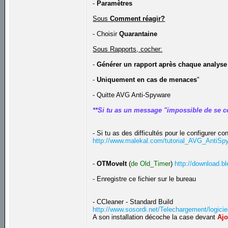
-
Paramètres
Sous
Comment réagir?
- Choisir
Quarantaine
Sous Rapports, cocher:
-
Générer un rapport après chaque analyse
-
Uniquement en cas de menaces
"
- Quitte AVG Anti-Spyware
**Si tu as un message "impossible de se c
- Si tu as des difficultés pour le configurer con
http://www.malekal.com/tutorial_AVG_AntiS
-
OTMoveIt
(
de Old_Timer
)
http://download.
- Enregistre ce fichier sur le bureau
- CCleaner - Standard Build
http://www.sosordi.net/Telechargement/logicie
A son installation décoche la case devant
Ajo