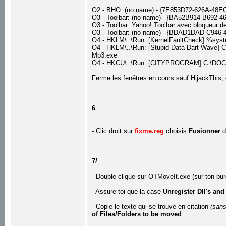
O2 - BHO: (no name) - {7E853D72-626A-48EC
O3 - Toolbar: (no name) - {BA52B914-B692-46
O3 - Toolbar: Yahoo! Toolbar avec bloqueur 
O3 - Toolbar: (no name) - {BDAD1DAD-C946-
O4 - HKLM\..\Run: [KernelFaultCheck] %sys
O4 - HKLM\..\Run: [Stupid Data Dart Wave] C
Mp3.exe
O4 - HKCU\..\Run: [CITYPROGRAM] C:\DOC
Ferme les fenêtres en cours sauf HijackThis,
6
- Clic droit sur
fixme.reg
choisis
Fusionner
d
7/
- Double-clique sur OTMoveIt.exe (sur ton bu
- Assure toi que la case
Unregister Dll's and
- Copie le texte qui se trouve en citation
(sans
of Files/Folders to be moved