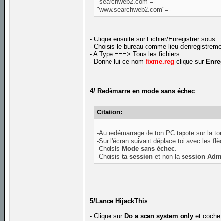
"searchweb2.com"=-
"www.searchweb2.com"=-
- Clique ensuite sur Fichier/Enregistrer sous
- Choisis le bureau comme lieu d'enregistrem
- A Type ===> Tous les fichiers
- Donne lui ce nom
fixme.reg
clique sur
Enre
4/ Redémarre en mode sans échec
Citation:
-Au redémarrage de ton PC tapote sur la t
-Sur l'écran suivant déplace toi avec les fl
-Choisis
Mode sans échec
.
-Choisis
ta session
et non la
session Admi
5/Lance HijackThis
- Clique sur
Do a scan system only
et coche 