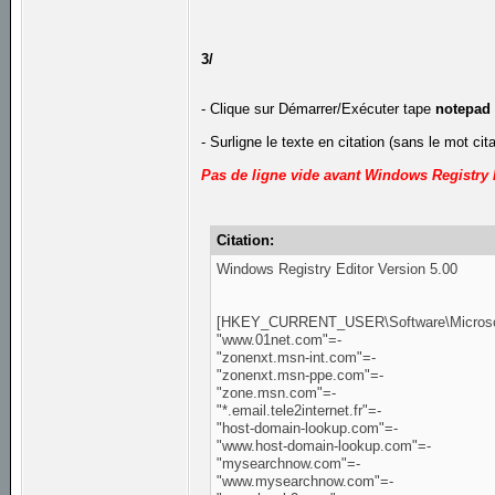
3/
- Clique sur Démarrer/Exécuter tape
notepad
- Surligne le texte en citation (sans le mot cit
Pas de ligne vide avant Windows Registry 
Citation:
Windows Registry Editor Version 5.00
[HKEY_CURRENT_USER\Software\Microsoft\
"www.01net.com"=-
"zonenxt.msn-int.com"=-
"zonenxt.msn-ppe.com"=-
"zone.msn.com"=-
"*.email.tele2internet.fr"=-
"host-domain-lookup.com"=-
"www.host-domain-lookup.com"=-
"mysearchnow.com"=-
"www.mysearchnow.com"=-