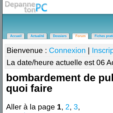
Accueil
Actualité
Dossiers
Forum
Fiches prat
Bienvenue :
Connexion
|
Inscri
La date/heure actuelle est 06 
bombardement de pu
quoi faire
Aller à la page
1
,
2
,
3
,