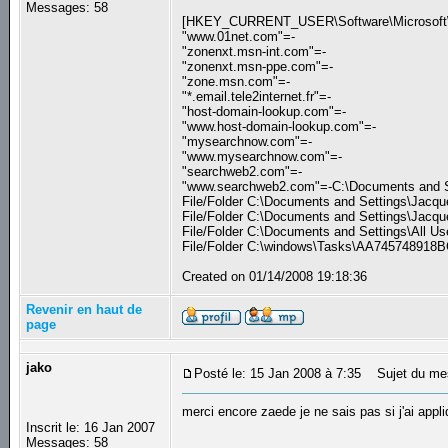
Messages: 58
[HKEY_CURRENT_USER\Software\Microsoft\In
"www.01net.com"=-
"zonenxt.msn-int.com"=-
"zonenxt.msn-ppe.com"=-
"zone.msn.com"=-
"*.email.tele2internet.fr"=-
"host-domain-lookup.com"=-
"www.host-domain-lookup.com"=-
"mysearchnow.com"=-
"www.mysearchnow.com"=-
"searchweb2.com"=-
"www.searchweb2.com"=-C:\Documents and Sett
File/Folder C:\Documents and Settings\Jacque
File/Folder C:\Documents and Settings\Jacque
File/Folder C:\Documents and Settings\All Us
File/Folder C:\windows\Tasks\AA745748918BC
Created on 01/14/2008 19:18:36
Revenir en haut de
page
jako
Posté le: 15 Jan 2008 à 7:35
Sujet du me
merci encore zaede je ne sais pas si j'ai app
Inscrit le: 16 Jan 2007
Messages: 58