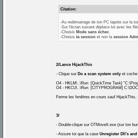
Citation:
-Au redémarrage de ton PC tapote sur la t
-Sur l'écran suivant déplace toi avec les fl
-Choisis
Mode sans échec
.
-Choisis
ta session
et non la
session Admi
2/Lance HijackThis
- Clique sur
Do a scan system only
et coche 
O4 - HKLM\..\Run: [QuickTime Task] "C:\Prog
O4 - HKCU\..\Run: [CITYPROGRAM] C:\DOC
Ferme les fenêtres en cours sauf HijackThis,
3/
- Double-clique sur OTMoveIt.exe (sur ton bu
- Assure toi que la case
Unregister Dll's and