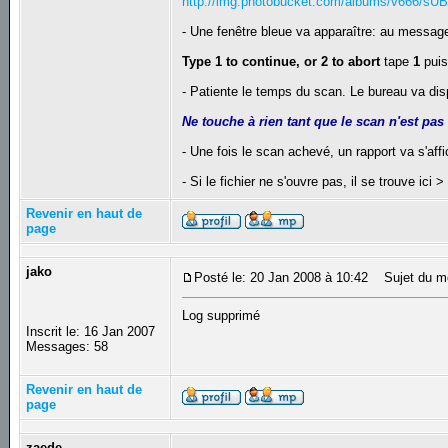
http://img.photobucket.com/albums/v666/sUB
- Une fenêtre bleue va apparaître: au messag
Type 1 to continue, or 2 to abort
tape
1
puis
- Patiente le temps du scan. Le bureau va disp
Ne touche à rien tant que le scan n'est pas
- Une fois le scan achevé, un rapport va s'aff
- Si le fichier ne s'ouvre pas, il se trouve ici 
Revenir en haut de
page
jako
Posté le: 20 Jan 2008 à 10:42
Sujet du m
Log supprimé
Inscrit le: 16 Jan 2007
Messages: 58
Revenir en haut de
page
zaede