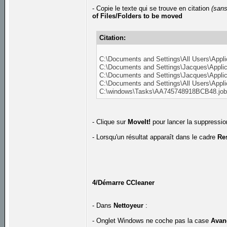
- Copie le texte qui se trouve en citation
(sans
of Files/Folders to be moved
Citation:
C:\Documents and Settings\All Users\Applic
C:\Documents and Settings\Jacques\Applic
C:\Documents and Settings\Jacques\Applica
C:\Documents and Settings\All Users\Appli
C:\windows\Tasks\AA745748918BCB48.jo
- Clique sur
MoveIt!
pour lancer la suppressio
- Lorsqu'un résultat apparaît dans le cadre
Re
4/Démarre CCleaner
- Dans
Nettoyeur
:
- Onglet Windows ne coche pas la case
Avan