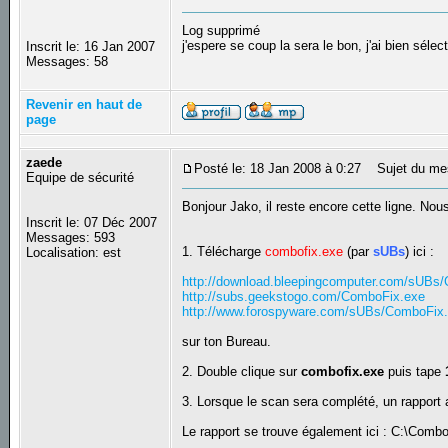
Log supprimé
j'espere se coup la sera le bon, j'ai bien sél
Inscrit le: 16 Jan 2007
Messages: 58
Revenir en haut de
page
zaede
Posté le: 18 Jan 2008 à 0:27
Sujet du me
Equipe de sécurité
Bonjour Jako, il reste encore cette ligne. Nous
Inscrit le: 07 Déc 2007
Messages: 593
1. Télécharge
combofix.exe
(par
sUBs
) ici :
Localisation: est
http://download.bleepingcomputer.com/sUBs
http://subs.geekstogo.com/ComboFix.exe
http://www.forospyware.com/sUBs/ComboFix
sur ton Bureau.
2. Double clique sur
combofix.exe
puis tape
3. Lorsque le scan sera complété, un rapport 
Le rapport se trouve également ici : C:\Combof