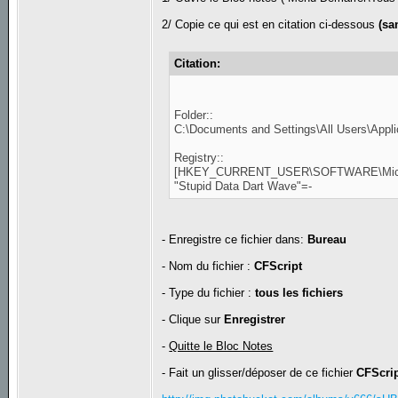
2/ Copie ce qui est en citation ci-dessous
(sa
Citation:
Folder::
C:\Documents and Settings\All Users\Applic
Registry::
[HKEY_CURRENT_USER\SOFTWARE\Microso
"Stupid Data Dart Wave"=-
- Enregistre ce fichier dans:
Bureau
- Nom du fichier :
CFScript
- Type du fichier :
tous les fichiers
- Clique sur
Enregistrer
-
Quitte le Bloc Notes
- Fait un glisser/déposer de ce fichier
CFScri