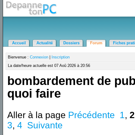
Accueil
Actualité
Dossiers
Forum
Fiches prat
Bienvenue :
Connexion
|
Inscription
La date/heure actuelle est 07 Aoû 2026 à 20:56
bombardement de pu
quoi faire
Aller à la page
Précédente
1
,
2
3
,
4
Suivante