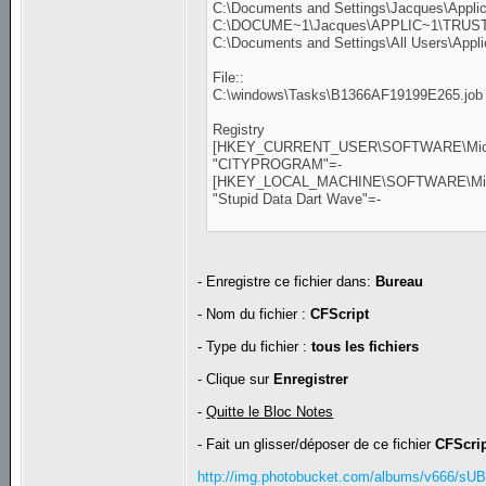
C:\Documents and Settings\Jacques\Applica
C:\DOCUME~1\Jacques\APPLIC~1\TRUS
C:\Documents and Settings\All Users\Applic
File::
C:\windows\Tasks\B1366AF19199E265.job
Registry
[HKEY_CURRENT_USER\SOFTWARE\Microso
"CITYPROGRAM"=-
[HKEY_LOCAL_MACHINE\SOFTWARE\Micros
"Stupid Data Dart Wave"=-
- Enregistre ce fichier dans:
Bureau
- Nom du fichier :
CFScript
- Type du fichier :
tous les fichiers
- Clique sur
Enregistrer
-
Quitte le Bloc Notes
- Fait un glisser/déposer de ce fichier
CFScri
http://img.photobucket.com/albums/v666/sUB