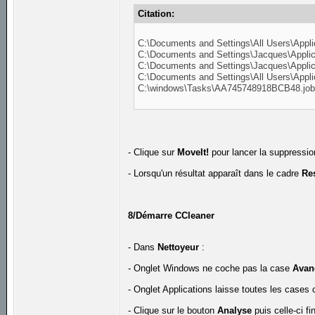
Citation:
C:\Documents and Settings\All Users\Applic
C:\Documents and Settings\Jacques\Applic
C:\Documents and Settings\Jacques\Applica
C:\Documents and Settings\All Users\Appli
C:\windows\Tasks\AA745748918BCB48.jo
- Clique sur
MoveIt!
pour lancer la suppressio
- Lorsqu'un résultat apparaît dans le cadre
Re
8/Démarre CCleaner
- Dans
Nettoyeur
:
- Onglet Windows ne coche pas la case
Avan
- Onglet Applications laisse toutes les cases
- Clique sur le bouton
Analyse
puis celle-ci fi