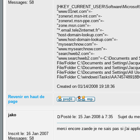
Messages: 58
[HKEY_CURRENT_USER\Software\Microsoft\In
"www.01net.com"=-
"zonenxt.msn-int.com"=-
"zonenxt.msn-ppe.com"=-
"zone.msn.com"=-
"*.email.tele2internet.fr"=-
"host-domain-lookup.com"=-
"www.host-domain-lookup.com"=-
"mysearchnow.com"=-
"www.mysearchnow.com"=-
"searchweb2.com"=-
"www.searchweb2.com"=-C:\Documents and Sett
File/Folder C:\Documents and Settings\Jacque
File/Folder C:\Documents and Settings\Jacque
File/Folder C:\Documents and Settings\All Us
File/Folder C:\windows\Tasks\AA745748918BC
Created on 01/14/2008 19:18:36
Revenir en haut de
page
jako
Posté le: 15 Jan 2008 à 7:35
Sujet du me
merci encore zaede je ne sais pas si j'ai app
Inscrit le: 16 Jan 2007
Messages: 58