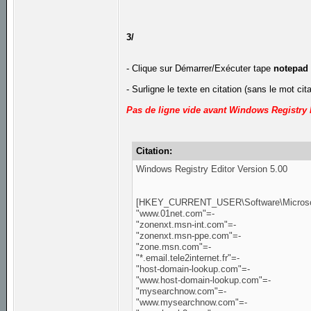
3/
- Clique sur Démarrer/Exécuter tape
notepad
- Surligne le texte en citation (sans le mot cit
Pas de ligne vide avant Windows Registry 
Citation:
Windows Registry Editor Version 5.00
[HKEY_CURRENT_USER\Software\Microsoft\
"www.01net.com"=-
"zonenxt.msn-int.com"=-
"zonenxt.msn-ppe.com"=-
"zone.msn.com"=-
"*.email.tele2internet.fr"=-
"host-domain-lookup.com"=-
"www.host-domain-lookup.com"=-
"mysearchnow.com"=-
"www.mysearchnow.com"=-