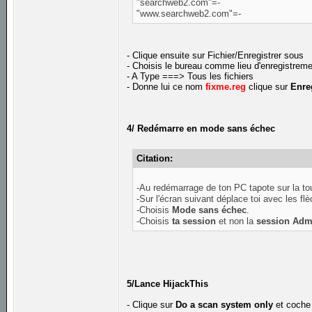
"searchweb2.com"=-
"www.searchweb2.com"=-
- Clique ensuite sur Fichier/Enregistrer sous
- Choisis le bureau comme lieu d'enregistrem
- A Type ===> Tous les fichiers
- Donne lui ce nom
fixme.reg
clique sur
Enre
4/ Redémarre en mode sans échec
Citation:
-Au redémarrage de ton PC tapote sur la t
-Sur l'écran suivant déplace toi avec les fl
-Choisis
Mode sans échec
.
-Choisis
ta session
et non la
session Admi
5/Lance HijackThis
- Clique sur
Do a scan system only
et coche 