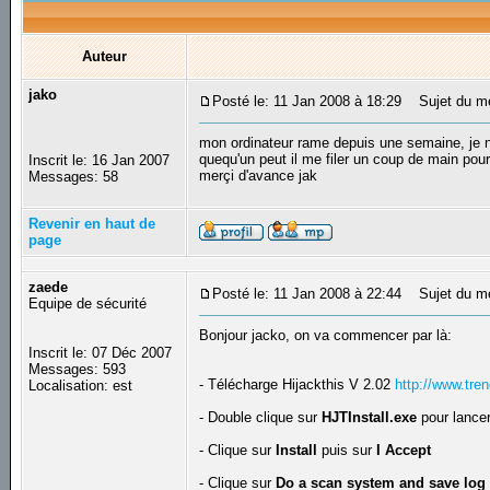
Auteur
jako
Posté le: 11 Jan 2008 à 18:29
Sujet du me
mon ordinateur rame depuis une semaine, je n'
quequ'un peut il me filer un coup de main pour 
Inscrit le: 16 Jan 2007
merçi d'avance jak
Messages: 58
Revenir en haut de
page
zaede
Posté le: 11 Jan 2008 à 22:44
Sujet du m
Equipe de sécurité
Bonjour jacko, on va commencer par là:
Inscrit le: 07 Déc 2007
Messages: 593
- Télécharge Hijackthis V 2.02
http://www.tre
Localisation: est
- Double clique sur
HJTInstall.exe
pour lancer 
- Clique sur
Install
puis sur
I Accept
- Clique sur
Do a scan system and save log 