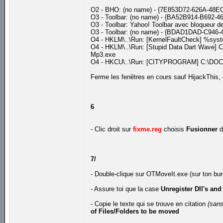
O2 - BHO: (no name) - {7E853D72-626A-48EC
O3 - Toolbar: (no name) - {BA52B914-B692-46
O3 - Toolbar: Yahoo! Toolbar avec bloqueur 
O3 - Toolbar: (no name) - {BDAD1DAD-C946-
O4 - HKLM\..\Run: [KernelFaultCheck] %sys
O4 - HKLM\..\Run: [Stupid Data Dart Wave] C
Mp3.exe
O4 - HKCU\..\Run: [CITYPROGRAM] C:\DOC
Ferme les fenêtres en cours sauf HijackThis,
6
- Clic droit sur
fixme.reg
choisis
Fusionner
d
7/
- Double-clique sur OTMoveIt.exe (sur ton bu
- Assure toi que la case
Unregister Dll's and
- Copie le texte qui se trouve en citation
(sans
of Files/Folders to be moved