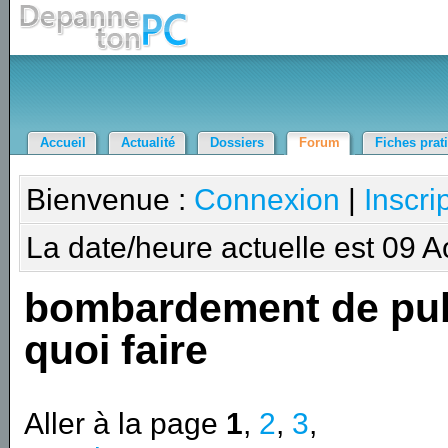
Accueil
Actualité
Dossiers
Forum
Fiches prat
Bienvenue :
Connexion
|
Inscri
La date/heure actuelle est 09 
bombardement de pu
quoi faire
Aller à la page
1
,
2
,
3
,