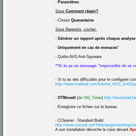
-
Paramètres
Sous
Comment réagir?
- Choisir
Quarantaine
Sous Rapports, cocher:
-
Générer un rapport après chaque analyse
-
Uniquement en cas de menaces
"
- Quitte AVG Anti-Spyware
**Si tu as un message "impossible de se c
- Si tu as des difficultés pour le configurer con
http://www.malekal.com/tutorial_AVG_AntiS
-
OTMoveIt
(
de Old_Timer
)
http://download.
- Enregistre ce fichier sur le bureau
- CCleaner - Standard Build
http://www.sosordi.net/Telechargement/logicie
A son installation décoche la case devant
Ajo