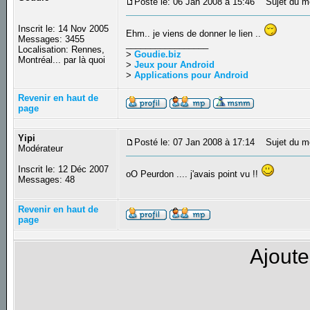
Posté le: 06 Jan 2008 à 15:46
Sujet du m
Inscrit le: 14 Nov 2005
Ehm.. je viens de donner le lien ..
Messages: 3455
_________________
Localisation: Rennes,
>
Goudie.biz
Montréal... par là quoi
>
Jeux pour Android
>
Applications pour Android
Revenir en haut de
page
Yipi
Posté le: 07 Jan 2008 à 17:14
Sujet du m
Modérateur
Inscrit le: 12 Déc 2007
oO Peurdon .... j'avais point vu !!
Messages: 48
Revenir en haut de
page
Ajoute