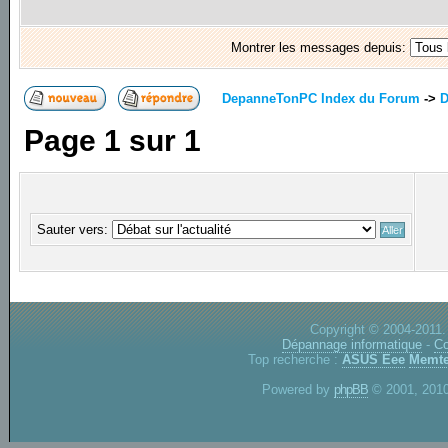
Montrer les messages depuis:
DepanneTonPC Index du Forum
->
D
Page
1
sur
1
Sauter vers:
Copyright © 2004-2011.
Dépannage informatique
-
Co
Top recherche :
ASUS Eee
Memte
Powered by
phpBB
© 2001, 2010