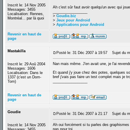
Inscrit le: 14 Nov 2005
Ah c'est sûr faut avoir quelqu'un avec qui jou
Messages: 3455
_________________
Localisation: Rennes,
>
Goudie.biz
Montréal... par là quoi
>
Jeux pour Android
>
Applications pour Android
Revenir en haut de
page
Mastakilla
Posté le: 31 Déc 2007 à 19:57
Sujet du m
Nan mais même. J'en avait une, je l'ai revendu
Inscrit le: 29 Aoû 2004
Messages: 1606
Et quand j'y joue chez des potes, quelques soit
Localisation: Dans le
bref j'vais pas faire un test complet mais je t
1337 (c'est un Dom-
_________________
Tom)
Revenir en haut de
page
Goudie
Posté le: 31 Déc 2007 à 21:17
Sujet du m
Ah oui forcément si tu parles des graphismes e
Inscrit le: 14 Nov 2005
pas pour toi...
Messages: 3455