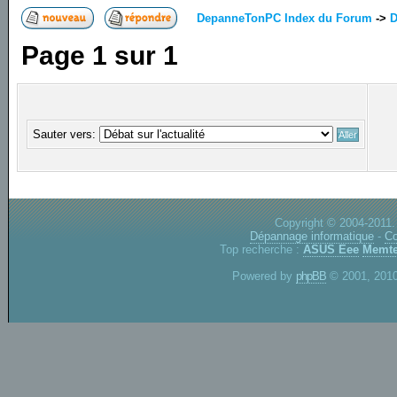
DepanneTonPC Index du Forum
->
D
Page
1
sur
1
Sauter vers:
Copyright © 2004-2011.
Dépannage informatique
-
Co
Top recherche :
ASUS Eee
Memte
Powered by
phpBB
© 2001, 2010