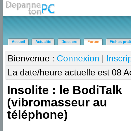
Accueil
Actualité
Dossiers
Forum
Fiches prat
Bienvenue :
Connexion
|
Inscri
La date/heure actuelle est 08 
Insolite : le BodiTalk
(vibromasseur au
téléphone)