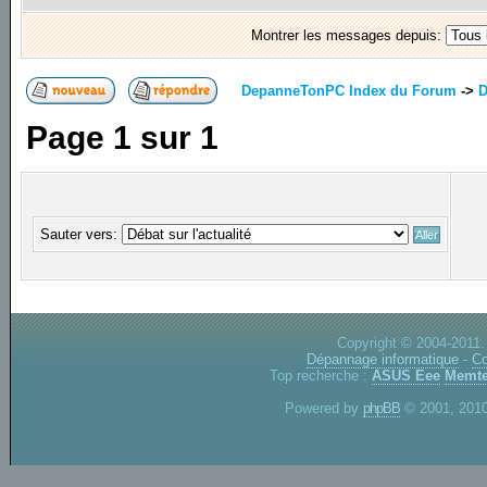
Montrer les messages depuis:
DepanneTonPC Index du Forum
->
D
Page
1
sur
1
Sauter vers:
Copyright © 2004-2011.
Dépannage informatique
-
Co
Top recherche :
ASUS Eee
Memte
Powered by
phpBB
© 2001, 2010