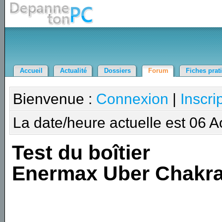
Accueil
Actualité
Dossiers
Forum
Fiches prat
Bienvenue :
Connexion
|
Inscri
La date/heure actuelle est 06 
Test du boîtier
Enermax Uber Chakr