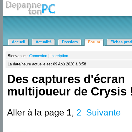
Accueil
Actualité
Dossiers
Forum
Fiches prat
Bienvenue :
Connexion
|
Inscription
La date/heure actuelle est 09 Aoû 2026 à 8:58
Des captures d'écran
multijoueur de Crysis 
Aller à la page
1
,
2
Suivante