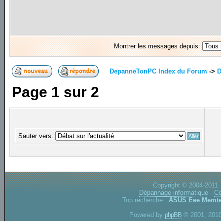
Montrer les messages depuis:
DepanneTonPC Index du Forum
->
D
Page
1
sur
2
Sauter vers:
Copyright © 2004-2011.
Dépannage informatique
-
Co
Top recherche :
ASUS Eee
Memte
Powered by
phpBB
© 2001, 2010