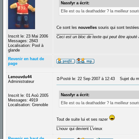
Nassfyr a écrit:
Elle est ou la deathadder ? la meilleur souri
Ce sont les
nouvelles
souris qui sont testée
_________________
Inscrit le: 23 Mai 2006
Ceci est un bloc de texte qui peut être ajout
Messages: 2843
Localisation: Pool à
glande
Revenir en haut de
page
Lenouvdu44
Posté le: 22 Sep 2007 à 12:43
Sujet du m
Administrateur
Nassfyr a écrit:
Inscrit le: 01 Aoû 2005
Messages: 4919
Elle est ou la deathadder ? la meilleur souri
Localisation: Grenoble
Tout de suite lui et ses razer
_________________
L'nouv qui devient L'vieux
Revenir en haut de