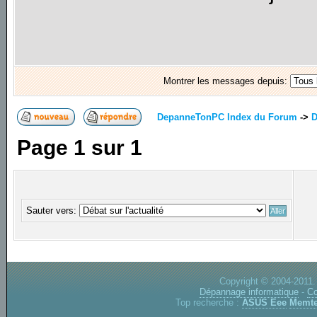
Montrer les messages depuis:
DepanneTonPC Index du Forum
->
D
Page
1
sur
1
Sauter vers:
Copyright © 2004-2011.
Dépannage informatique
-
Co
Top recherche :
ASUS Eee
Memte