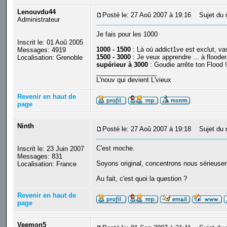
Lenouvdu44
Posté le: 27 Aoû 2007 à 19:16
Sujet du 
Administrateur
Je fais pour les 1000
Inscrit le: 01 Aoû 2005
1000 - 1500
: Là où addict1ve est exclut, vas 
Messages: 4919
1500 - 3000
: Je veux apprendre ... à flooder.
Localisation: Grenoble
supérieur à 3000
: Goudie arrête ton Flood !
_________________
L'nouv qui devient L'vieux
Revenir en haut de
page
Ninth
Posté le: 27 Aoû 2007 à 19:18
Sujet du 
C'est moche.
Inscrit le: 23 Juin 2007
Messages: 831
Soyons original, concentrons nous sérieusem
Localisation: France
Au fait, c'est quoi la question ?
Revenir en haut de
page
Veemon5