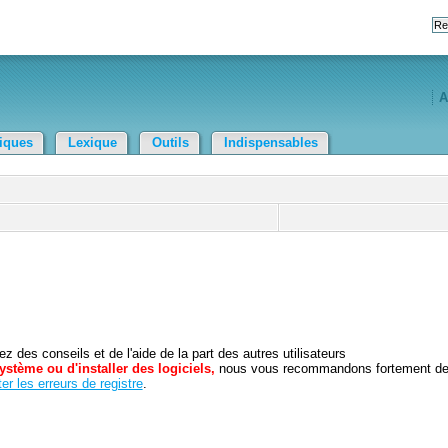
A
tiques
Lexique
Outils
Indispensables
 des conseils et de l'aide de la part des autres utilisateurs
ystème ou d'installer des logiciels,
nous vous recommandons fortement d
er les erreurs de registre
.