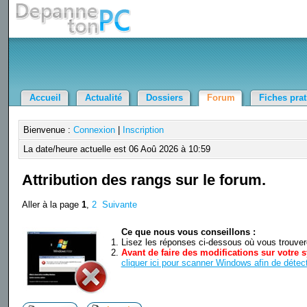
Accueil
Actualité
Dossiers
Forum
Fiches pra
Bienvenue :
Connexion
|
Inscription
La date/heure actuelle est 06 Aoû 2026 à 10:59
Attribution des rangs sur le forum.
Aller à la page
1
,
2
Suivante
Ce que nous vous conseillons :
Lisez les réponses ci-dessous où vous trouverez
Avant de faire des modifications sur votre s
cliquer ici pour scanner Windows afin de détect