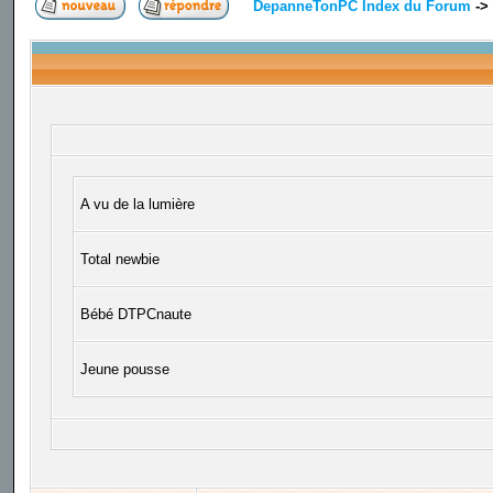
DepanneTonPC Index du Forum
->
A vu de la lumière
Total newbie
Bébé DTPCnaute
Jeune pousse