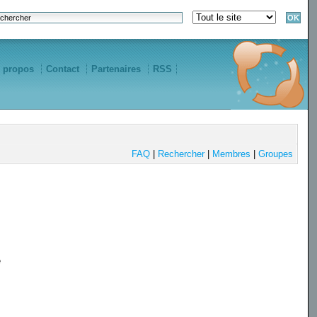
 propos
Contact
Partenaires
RSS
FAQ
|
Rechercher
|
Membres
|
Groupes
e