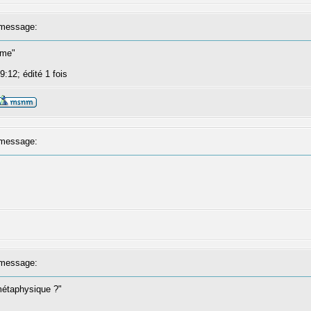
message:
même"
9:12; édité 1 fois
message:
message:
 métaphysique ?"