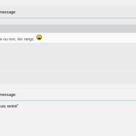
message:
e ou non, les rangs.
message:
suis rentré"