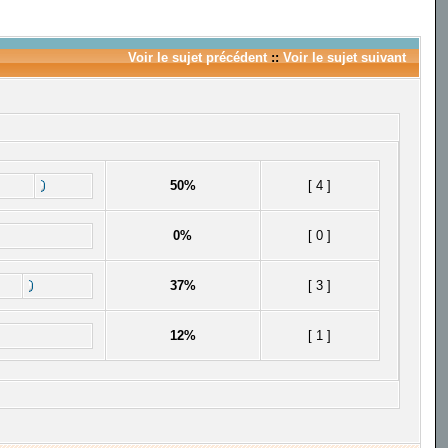
Voir le sujet précédent
::
Voir le sujet suivant
50%
[ 4 ]
0%
[ 0 ]
37%
[ 3 ]
12%
[ 1 ]