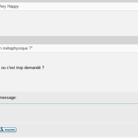
 Very Happy
on métaphysique ?"
nt ou c'est trop demandé ?
message: