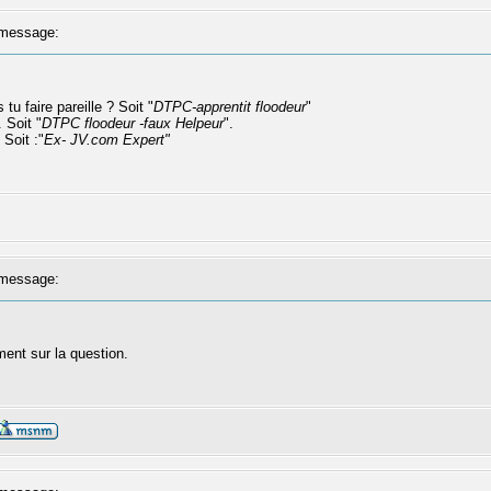
message:
tu faire pareille ? Soit "
DTPC-apprentit floodeur
"
 Soit "
DTPC floodeur -faux Helpeur
".
 Soit :"
Ex- JV.com Expert"
message:
ent sur la question.