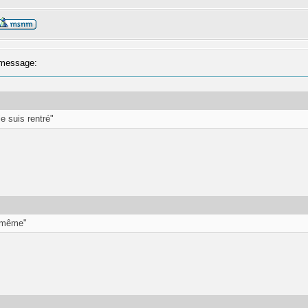
message:
je suis rentré"
d même"