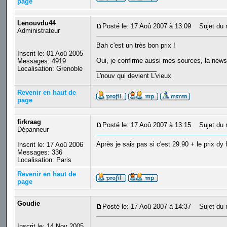
page
Lenouvdu44
Posté le: 17 Aoû 2007 à 13:09
Sujet du 
Administrateur
Bah c'est un très bon prix !
Inscrit le: 01 Aoû 2005
Oui, je confirme aussi mes sources, la news 
Messages: 4919
_________________
Localisation: Grenoble
L'nouv qui devient L'vieux
Revenir en haut de
page
firkraag
Posté le: 17 Aoû 2007 à 13:15
Sujet du 
Dépanneur
Après je sais pas si c'est 29.90 + le prix dy
Inscrit le: 17 Aoû 2006
Messages: 336
Localisation: Paris
Revenir en haut de
page
Goudie
Posté le: 17 Aoû 2007 à 14:37
Sujet du 
Inscrit le: 14 Nov 2005