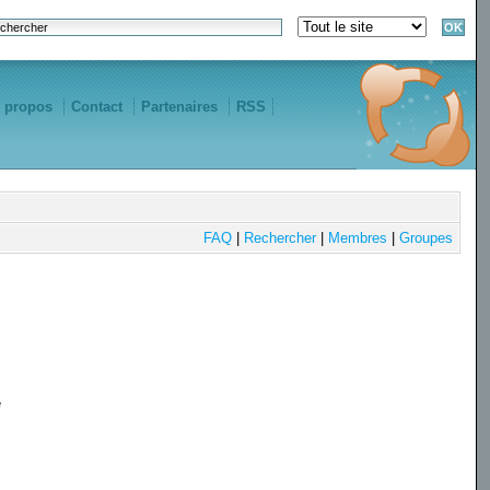
 propos
Contact
Partenaires
RSS
FAQ
|
Rechercher
|
Membres
|
Groupes
e