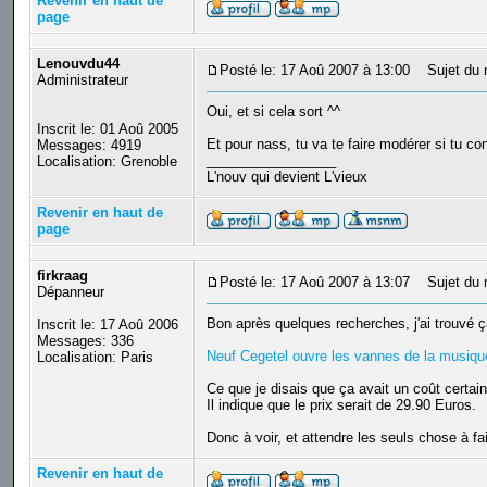
Revenir en haut de
page
Lenouvdu44
Posté le: 17 Aoû 2007 à 13:00
Sujet du 
Administrateur
Oui, et si cela sort ^^
Inscrit le: 01 Aoû 2005
Et pour nass, tu va te faire modérer si tu con
Messages: 4919
_________________
Localisation: Grenoble
L'nouv qui devient L'vieux
Revenir en haut de
page
firkraag
Posté le: 17 Aoû 2007 à 13:07
Sujet du 
Dépanneur
Bon après quelques recherches, j'ai trouvé ç
Inscrit le: 17 Aoû 2006
Messages: 336
Neuf Cegetel ouvre les vannes de la musique 
Localisation: Paris
Ce que je disais que ça avait un coût certain
Il indique que le prix serait de 29.90 Euros.
Donc à voir, et attendre les seuls chose à fa
Revenir en haut de