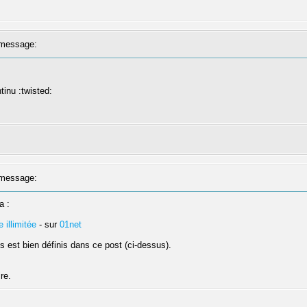
message:
tinu :twisted:
message:
a :
illimitée
- sur
01net
s est bien définis dans ce post (ci-dessus).
ire.