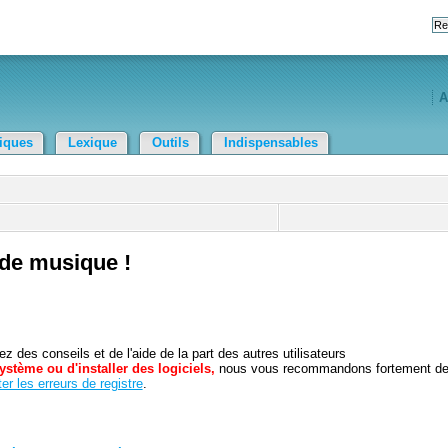
A
tiques
Lexique
Outils
Indispensables
 de musique !
 des conseils et de l'aide de la part des autres utilisateurs
ystème ou d'installer des logiciels,
nous vous recommandons fortement d
er les erreurs de registre
.