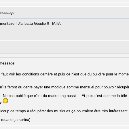
message:
mentaire ! J'ai battu Goudie !! HAHA
message:
 faut voir les conditions derrière et puis ce n'est que du oui-dire pour le mome
 qu'ils feront du genre payer une modique somme mensuel pour pouvoir récupér
Ne pas oublié que c'est du marketting aussi ... Et puis c'est comme la télé ...
lé
ucoup de temps à récupérer des musiques ça pourraient être très intéressant.
e (quand ça sortira).