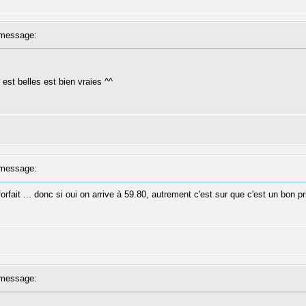
message:
est belles est bien vraies ^^
message:
 forfait ... donc si oui on arrive à 59.80, autrement c'est sur que c'est un bo
message: