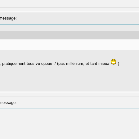
message:
, pratiquement tous vu quoué :/ (pas millénium, et tant mieux
)
message: