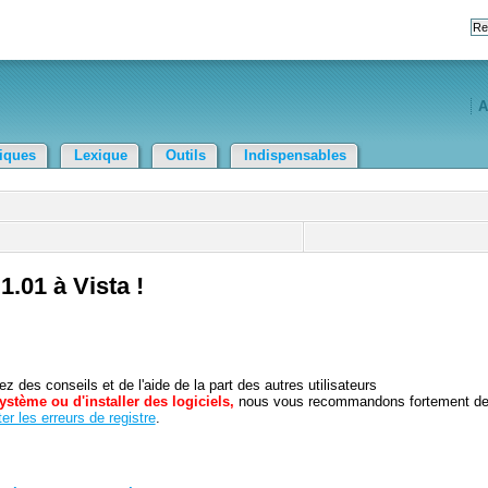
A
tiques
Lexique
Outils
Indispensables
.01 à Vista !
 des conseils et de l'aide de la part des autres utilisateurs
ystème ou d'installer des logiciels,
nous vous recommandons fortement d
er les erreurs de registre
.