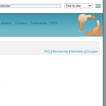
 propos
Contact
Partenaires
RSS
FAQ
|
Rechercher
|
Membres
|
Groupes
e