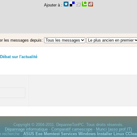
Ajouter à :
er les messages depuis:
Débat sur l'actualité
Copyright © 2004-2011. DepanneTonPC. Tous droits réservés.
Dépannage informatique
-
Comparatif camescope
-
Munci (asso prof.IT)
p recherche :
ASUS Eee
Memtest
Services Windows
Installer Linux
CClea