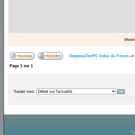
Montr
DepanneTonPC Index du Forum
->
Page
1
sur
1
Sauter vers:
To