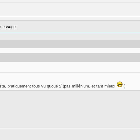
message:
sta, pratiquement tous vu quoué :/ (pas millénium, et tant mieux
)