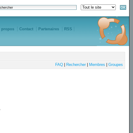
 propos
Contact
Partenaires
RSS
FAQ
|
Rechercher
|
Membres
|
Groupes
e