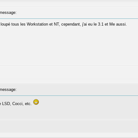
message:
i loupé tous les Workstation et NT, cependant, j'ai eu le 3.1 et Me aussi.
message:
 LSD, Cocci, etc.