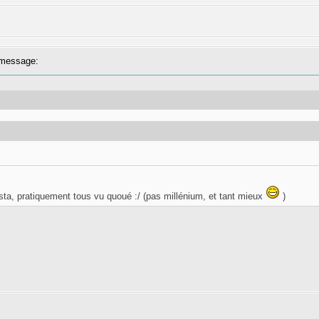
message:
sta, pratiquement tous vu quoué :/ (pas millénium, et tant mieux
)