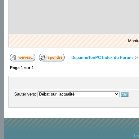
Montr
DepanneTonPC Index du Forum
->
Page
1
sur
1
Sauter vers:
To