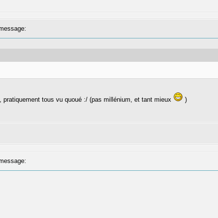
message:
, pratiquement tous vu quoué :/ (pas millénium, et tant mieux
)
message: