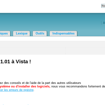
A
tiques
Lexique
Outils
Indispensables
.01 à Vista !
 des conseils et de l'aide de la part des autres utilisateurs
ystème ou d'installer des logiciels,
nous vous recommandons fortement d
er les erreurs de registre
.