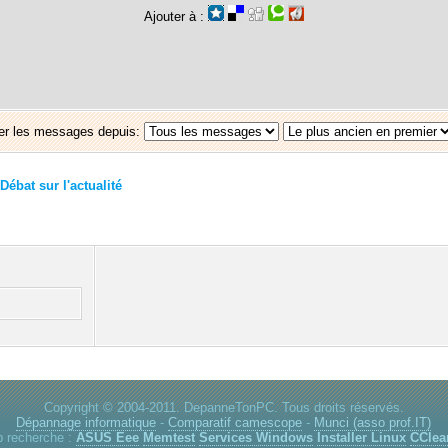
Ajouter à :
er les messages depuis:
Débat sur l'actualité
Copyright © 2004-2011. DepanneTonPC. Tous droits réservés.
Dépannage informatique
-
Comparatif camescope
-
Munci (asso prof.IT)
p recherche :
ASUS Eee
Memtest
Services Windows
Installer Linux
CClea