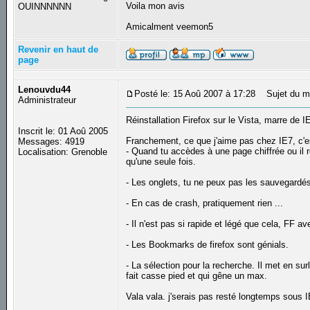
Voila mon avis
OUINNNNNN
Amicalment veemon5
Revenir en haut de
page
Lenouvdu44
Posté le: 15 Aoû 2007 à 17:28
Sujet du m
Administrateur
Réinstallation Firefox sur le Vista, marre de I
Inscrit le: 01 Aoû 2005
Franchement, ce que j'aime pas chez IE7, c'e
Messages: 4919
- Quand tu accèdes à une page chiffrée ou il r
Localisation: Grenoble
qu'une seule fois.
- Les onglets, tu ne peux pas les sauvegardé
- En cas de crash, pratiquement rien ...
- Il n'est pas si rapide et légé que cela, FF a
- Les Bookmarks de firefox sont génials.
- La sélection pour la recherche. Il met en surl
fait casse pied et qui gêne un max.
Vala vala. j'serais pas resté longtemps sous
_________________