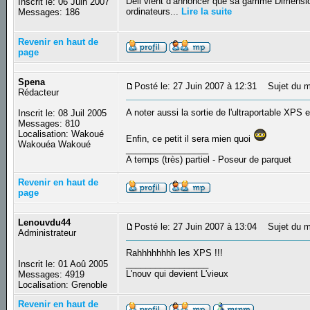
Dell vient d’annoncer que sa gamme Dimension 
Inscrit le: 06 Juin 2007
ordinateurs...
Lire la suite
Messages: 186
Revenir en haut de
page
Spena
Posté le: 27 Juin 2007 à 12:31
Sujet du m
Rédacteur
A noter aussi la sortie de l'ultraportable XPS e
Inscrit le: 08 Juil 2005
Messages: 810
Localisation: Wakoué
Enfin, ce petit il sera mien quoi
Wakouéa Wakoué
_________________
A temps (très) partiel - Poseur de parquet
Revenir en haut de
page
Lenouvdu44
Posté le: 27 Juin 2007 à 13:04
Sujet du m
Administrateur
Rahhhhhhhh les XPS !!!
_________________
Inscrit le: 01 Aoû 2005
L'nouv qui devient L'vieux
Messages: 4919
Localisation: Grenoble
Revenir en haut de