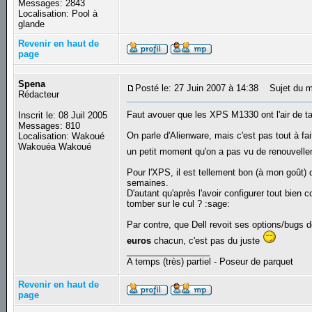
Messages: 2843
Localisation: Pool à
glande
Revenir en haut de
page
Spena
Posté le: 27 Juin 2007 à 14:38
Sujet du m
Rédacteur
Faut avouer que les XPS M1330 ont l'air de tap
Inscrit le: 08 Juil 2005
Messages: 810
On parle d'Alienware, mais c'est pas tout à f
Localisation: Wakoué
Wakouéa Wakoué
un petit moment qu'on a pas vu de renouvel
Pour l'XPS, il est tellement bon (à mon goût) 
semaines.
D'autant qu'après l'avoir configurer tout bien 
tomber sur le cul ? :sage:
Par contre, que Dell revoit ses options/bugs 
euros
chacun, c'est pas du juste
_________________
A temps (très) partiel - Poseur de parquet
Revenir en haut de
page