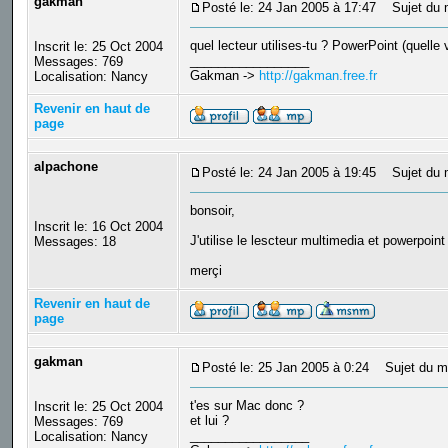
gakman
Posté le: 24 Jan 2005 à 17:47
Sujet du 
quel lecteur utilises-tu ? PowerPoint (quelle
Inscrit le: 25 Oct 2004
_________________
Messages: 769
Gakman ->
http://gakman.free.fr
Localisation: Nancy
Revenir en haut de
page
alpachone
Posté le: 24 Jan 2005 à 19:45
Sujet du me
bonsoir,
Inscrit le: 16 Oct 2004
J'utilise le lescteur multimedia et powerpoin
Messages: 18
merçi
Revenir en haut de
page
gakman
Posté le: 25 Jan 2005 à 0:24
Sujet du m
t'es sur Mac donc ?
Inscrit le: 25 Oct 2004
et lui ?
Messages: 769
_________________
Localisation: Nancy