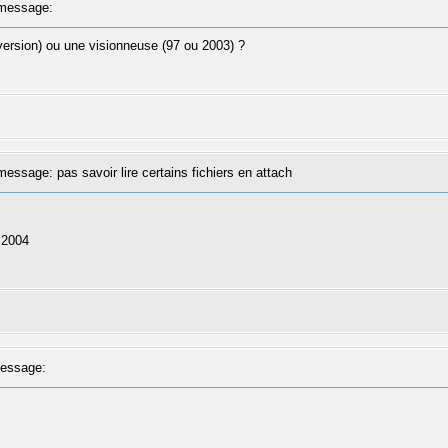
message:
 version) ou une visionneuse (97 ou 2003) ?
ssage: pas savoir lire certains fichiers en attach
t 2004
essage: