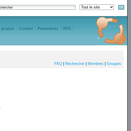
 propos
Contact
Partenaires
RSS
FAQ
|
Rechercher
|
Membres
|
Groupes
e