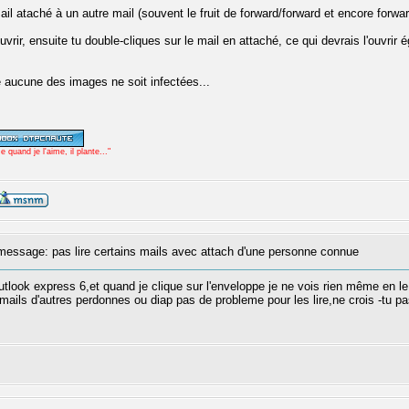
il ataché à un autre mail (souvent le fruit de forward/forward et encore forward
uvrir, ensuite tu double-cliques sur le mail en attaché, ce qui devrais l'ouvrir 
e aucune des images ne soit infectées...
uand je l'aime, il plante..."
ssage: pas lire certains mails avec attach d'une personne connue
look express 6,et quand je clique sur l'enveloppe je ne vois rien même en le met
mails d'autres perdonnes ou diap pas de probleme pour les lire,ne crois -tu p