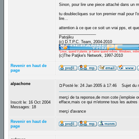
Sinon, pour lire une piece attaché dans un ma
tu doublecliques sur ton premier mail pour l'o
lire...
attention à ce que ce soit un vrai pps, et qu
_________________
Patojiku
(c) D.T.P.C. Team, 2004-2010
"Linux, quand il plante, je l'aime quand même, Windows, même q
(c)The Patjke's Network, 1997-2010
Revenir en haut de
page
alpachone
Posté le: 24 Jan 2005 à 17:46
Sujet du me
merçi de ta reponse,de mon cote j'emploie out
efface,mais ce qui m'etonne tous les autres 
Inscrit le: 16 Oct 2004
Messages: 18
merçi d'avance
Revenir en haut de
page