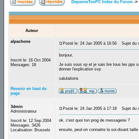
DepanneTonPC Index du Forum
->
Auteur
alpachone
Posté le: 24 Jan 2005 à 16:56
Sujet du me
bonjour,
Inscrit le: 16 Oct 2004
Je suis sous xp et je sais lire tous les pps 
Messages: 18
donner l'explication svp
salutations
Revenir en haut de
page
3dmin
Posté le: 24 Jan 2005 à 17:18
Sujet du 
Administrateur
ok, c'est quoi ton prog de messagerie ?
Inscrit le: 12 Sep 2004
Messages: 3426
ensuite, peut-on connaitre la soi-disant tail
Localisation: Brussels