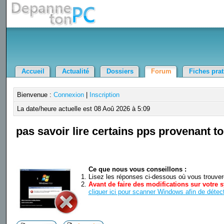
Accueil
Actualité
Dossiers
Forum
Fiches pra
Bienvenue :
Connexion
|
Inscription
La date/heure actuelle est 08 Aoû 2026 à 5:09
pas savoir lire certains pps provenant t
Ce que nous vous conseillons :
Lisez les réponses ci-dessous où vous trouverez
Avant de faire des modifications sur votre s
cliquer ici pour scanner Windows afin de détect