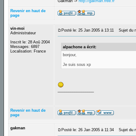
Gakman ->
http://gakman.free.fr
Revenir en haut de
page
vin-moi
Posté le: 25 Jan 2005 à 13:11
Sujet du me
Administrateur
Inscrit le: 28 Aoû 2004
Messages: 6897
alpachone a écrit:
Localisation: France
bonjour,
Je suis sous xp
_________________
Revenir en haut de
page
gakman
Posté le: 26 Jan 2005 à 11:34
Sujet du 