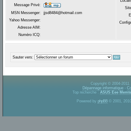
Locali
Message Privé:
Sit
MSN Messenger:
jjsd8484@hotmail.com
E
Yahoo Messenger:
Config
Adresse AIM:
Numéro ICQ:
Sauter vers:
Copyright © 2004-2011.
Dépannage informatique
-
Co
Top recherche :
ASUS Eee
Memte
Powered by
phpBB
© 2001, 2010