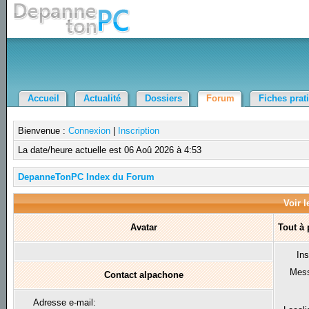
Accueil
Actualité
Dossiers
Forum
Fiches prat
Bienvenue :
Connexion
|
Inscription
La date/heure actuelle est 06 Aoû 2026 à 4:53
DepanneTonPC Index du Forum
Voir l
Avatar
Tout à
Ins
Mes
Contact alpachone
Adresse e-mail: