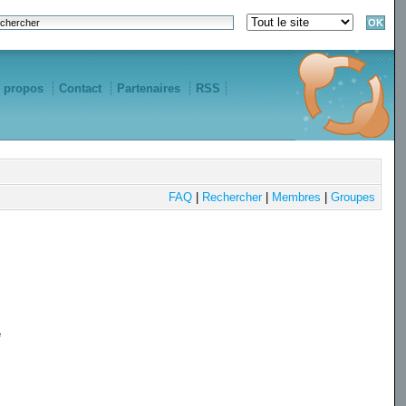
 propos
Contact
Partenaires
RSS
FAQ
|
Rechercher
|
Membres
|
Groupes
e