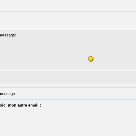
message:
message:
voici mon autre email :