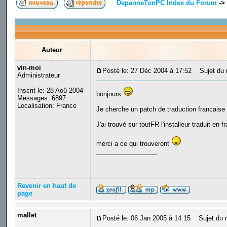
DepanneTonPC Index du Forum
->
Auteur
vin-moi
Posté le: 27 Déc 2004 à 17:52
Sujet du m
Administrateur
Inscrit le: 28 Aoû 2004
bonjours
Messages: 6897
Localisation: France
Je cherche un patch de traduction francaise p
J'ai trouvé sur toutFR l'installeur traduit en
merci a ce qui trouveront
_________________
Revenir en haut de
page
mallet
Posté le: 06 Jan 2005 à 14:15
Sujet du m