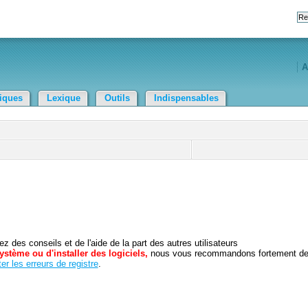
A
tiques
Lexique
Outils
Indispensables
 des conseils et de l'aide de la part des autres utilisateurs
ystème ou d'installer des logiciels,
nous vous recommandons fortement d
er les erreurs de registre
.