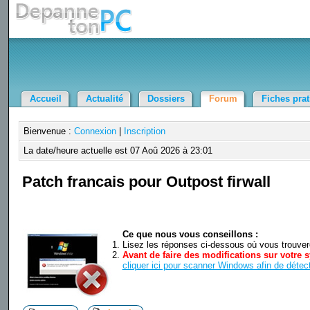
Accueil
Actualité
Dossiers
Forum
Fiches pra
Bienvenue :
Connexion
|
Inscription
La date/heure actuelle est 07 Aoû 2026 à 23:01
Patch francais pour Outpost firwall
Ce que nous vous conseillons :
Lisez les réponses ci-dessous où vous trouverez
Avant de faire des modifications sur votre s
cliquer ici pour scanner Windows afin de détect