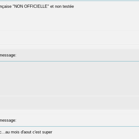
française "NON OFFICIELLE" et non testée
message:
message:
c...au mois d'aout c'est super