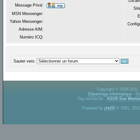
Locali
Message Privé:
Sit
MSN Messenger:
E
Yahoo Messenger:
Config
Adresse AIM:
Numéro ICQ:
Sauter vers:
Copyright © 2004-2011.
Dépannage informatique
-
Co
Top recherche :
ASUS Eee
Memte
Powered by
phpBB
© 2001, 2010