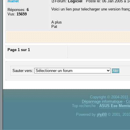
mallet
Forum:
Logiciel
Posté le: 06 Jan 2005 à 
Voici un lien pour telecharger une version fr
Réponses:
6
Vus:
15659
A plus
Pat
Page
1
sur
1
Sauter vers:
Copyright © 2004-2011.
Dépannage informatique
-
Co
Top recherche :
ASUS Eee
Memte
Powered by
phpBB
© 2001, 2010