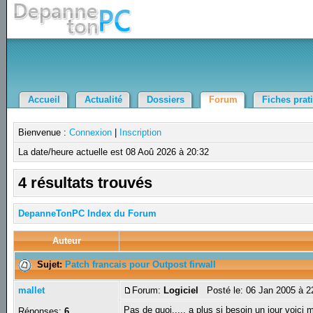
Accueil
Actualité
Dossiers
Forum
Fiches prat
Bienvenue :
Connexion
|
Inscription
La date/heure actuelle est 08 Aoû 2026 à 20:32
4 résultats trouvés
DepanneTonPC Index du Forum
Auteur
Sujet:
Patch francais pour Outpost firwall
mallet
Forum:
Logiciel
Posté le: 06 Jan 2005 à 
Pas de quoi..... a plus si besoin un jour voici 
Réponses:
6