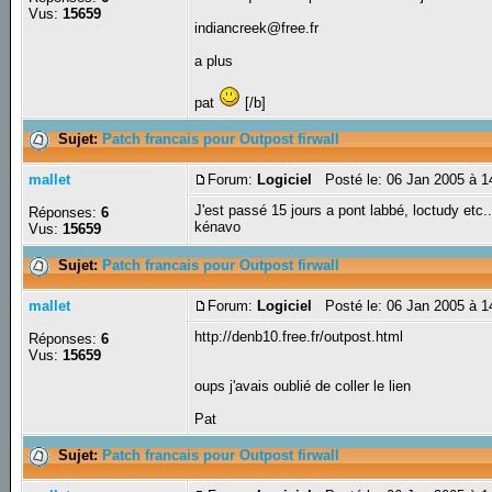
Vus:
15659
indiancreek@free.fr
a plus
pat
[/b]
Sujet:
Patch francais pour Outpost firwall
mallet
Forum:
Logiciel
Posté le: 06 Jan 2005 à 
J'est passé 15 jours a pont labbé, loctudy etc.
Réponses:
6
kénavo
Vus:
15659
Sujet:
Patch francais pour Outpost firwall
mallet
Forum:
Logiciel
Posté le: 06 Jan 2005 à 
http://denb10.free.fr/outpost.html
Réponses:
6
Vus:
15659
oups j'avais oublié de coller le lien
Pat
Sujet:
Patch francais pour Outpost firwall