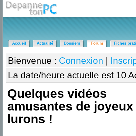
Accueil
Actualité
Dossiers
Forum
Fiches prat
Bienvenue :
Connexion
|
Inscri
La date/heure actuelle est 10 
Quelques vidéos
amusantes de joyeux
lurons !