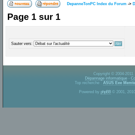
DepanneTonPC Index du Forum
->
D
Page
1
sur
1
Sauter vers:
Copyright © 2004-2011.
Dépannage informatique
-
Co
Top recherche :
ASUS Eee
Memte
Powered by
phpBB
© 2001, 2010