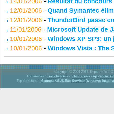
14/01/2006
-
Résultat du concours
12/01/2006
-
Quand Symantec élimin
12/01/2006
-
ThunderBird passe en
11/01/2006
-
Microsoft Update de J
10/01/2006
-
Windows XP SP3: un j
10/01/2006
-
Windows Vista : The S
Copyright © 2004-2011. DepanneTonPC. 
Partenaires :
Tests logiciels
-
Informanews
-
Apprendre l'in
Top recherche :
Memtest
ASUS Eee
Services Windows
Installe