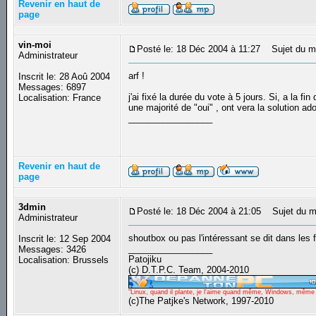
Revenir en haut de
page
vin-moi
Posté le: 18 Déc 2004 à 11:27
Sujet du m
Administrateur
arf !
Inscrit le: 28 Aoû 2004
Messages: 6897
j'ai fixé la durée du vote à 5 jours. Si, a la fi
Localisation: France
une majorité de "oui" , ont vera la solution ad
_________________
Revenir en haut de
page
3dmin
Posté le: 18 Déc 2004 à 21:05
Sujet du m
Administrateur
shoutbox ou pas l'intéressant se dit dans les 
Inscrit le: 12 Sep 2004
_________________
Messages: 3426
Patojiku
Localisation: Brussels
(c) D.T.P.C. Team, 2004-2010
"Linux, quand il plante, je l'aime quand même, Windows, même qu
(c)The Patjke's Network, 1997-2010