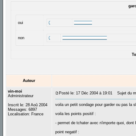
gar
oui
non
To
Auteur
vin-moi
Posté le: 17 Déc 2004 à 19:01
Sujet du me
Administrateur
voila un petit sondage pour garder ou pas la s
Inscrit le: 28 Aoû 2004
Messages: 6897
voila les points positif :
Localisation: France
- permet de tchater avec n'importe quoi, don
point negatif :