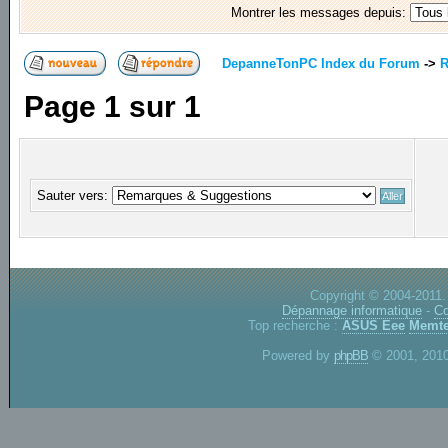
Montrer les messages depuis:
DepanneTonPC Index du Forum
->
R
Page
1
sur
1
Sauter vers:
Copyright © 2004-2011.
Dépannage informatique
-
Co
Top recherche :
ASUS Eee
Memte
Powered by
phpBB
© 2001, 2010