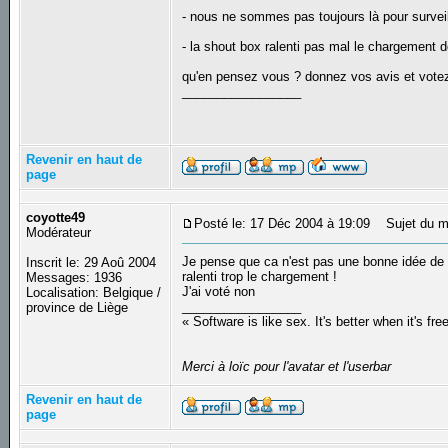
- nous ne sommes pas toujours là pour surveil
- la shout box ralenti pas mal le chargement d
qu'en pensez vous ? donnez vos avis et vote
_________________
Revenir en haut de
page
coyotte49
Posté le: 17 Déc 2004 à 19:09
Sujet du m
Modérateur
Je pense que ca n'est pas une bonne idée de la
Inscrit le: 29 Aoû 2004
ralenti trop le chargement !
Messages: 1936
J'ai voté non
Localisation: Belgique /
_________________
province de Liège
« Software is like sex. It's better when it's fre
Merci à loïc pour l'avatar et l'userbar
Revenir en haut de
page