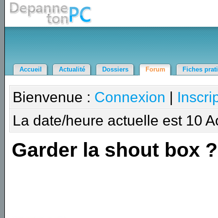
Accueil
Actualité
Dossiers
Forum
Fiches prat
Bienvenue :
Connexion
|
Inscri
La date/heure actuelle est 10 
Garder la shout box ?