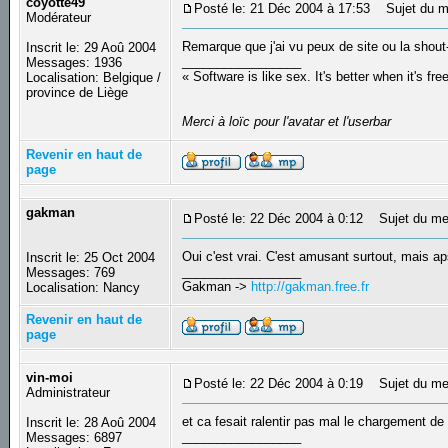
coyotte49
Posté le: 21 Déc 2004 à 17:53
Sujet du m
Modérateur
Remarque que j'ai vu peux de site ou la shout
Inscrit le: 29 Aoû 2004
_________________
Messages: 1936
« Software is like sex. It's better when it's fre
Localisation: Belgique /
province de Liège
Merci à loïc pour l'avatar et l'userbar
Revenir en haut de
page
gakman
Posté le: 22 Déc 2004 à 0:12
Sujet du me
Oui c'est vrai. C'est amusant surtout, mais aps
Inscrit le: 25 Oct 2004
_________________
Messages: 769
Gakman ->
http://gakman.free.fr
Localisation: Nancy
Revenir en haut de
page
vin-moi
Posté le: 22 Déc 2004 à 0:19
Sujet du me
Administrateur
et ca fesait ralentir pas mal le chargement de 
Inscrit le: 28 Aoû 2004
_________________
Messages: 6897