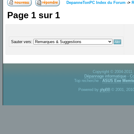
DepanneTonPC Index du Forum
->
R
Page
1
sur
1
Sauter vers:
Copyright © 2004-2011.
Dépannage informatique
-
Co
Top recherche :
ASUS Eee
Memte
Powered by
phpBB
© 2001, 2010