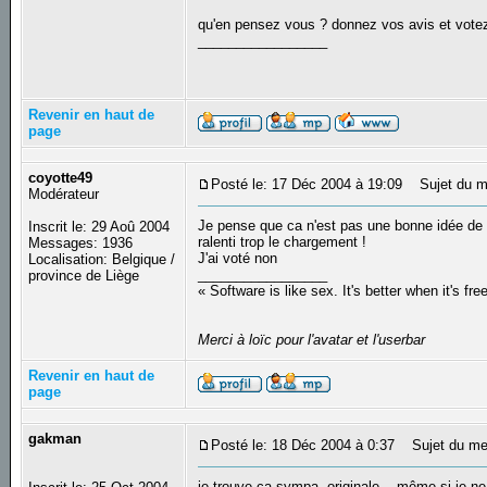
qu'en pensez vous ? donnez vos avis et vote
_________________
Revenir en haut de
page
coyotte49
Posté le: 17 Déc 2004 à 19:09
Sujet du m
Modérateur
Je pense que ca n'est pas une bonne idée de la
Inscrit le: 29 Aoû 2004
ralenti trop le chargement !
Messages: 1936
J'ai voté non
Localisation: Belgique /
_________________
province de Liège
« Software is like sex. It's better when it's fre
Merci à loïc pour l'avatar et l'userbar
Revenir en haut de
page
gakman
Posté le: 18 Déc 2004 à 0:37
Sujet du me
je trouve ça sympa, originale... même si je ne l'