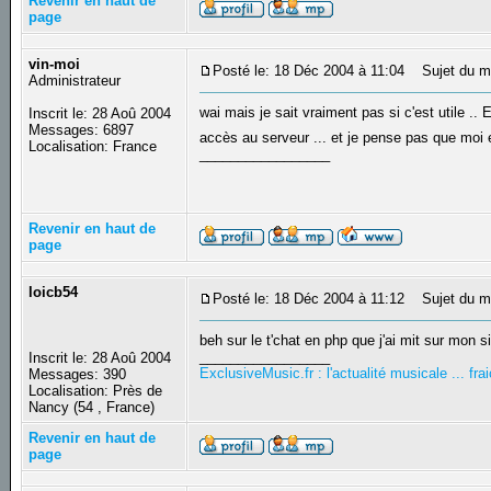
Revenir en haut de
page
vin-moi
Posté le: 18 Déc 2004 à 11:04
Sujet du m
Administrateur
wai mais je sait vraiment pas si c'est utile 
Inscrit le: 28 Aoû 2004
Messages: 6897
accès au serveur ... et je pense pas que moi e
Localisation: France
_________________
Revenir en haut de
page
loicb54
Posté le: 18 Déc 2004 à 11:12
Sujet du m
beh sur le t'chat en php que j'ai mit sur mon s
_________________
Inscrit le: 28 Aoû 2004
ExclusiveMusic.fr : l'actualité musicale ... f
Messages: 390
Localisation: Près de
Nancy (54 , France)
Revenir en haut de
page