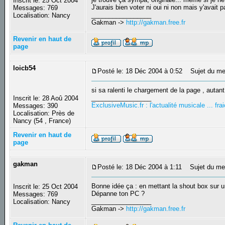
Inscrit le: 25 Oct 2004
J'aurais bien voter ni oui ni non mais y'avait 
Messages: 769
_________________
Localisation: Nancy
Gakman ->
http://gakman.free.fr
Revenir en haut de
page
loicb54
Posté le: 18 Déc 2004 à 0:52
Sujet du me
si sa ralenti le chargement de la page , autant
_________________
Inscrit le: 28 Aoû 2004
ExclusiveMusic.fr : l'actualité musicale ... f
Messages: 390
Localisation: Près de
Nancy (54 , France)
Revenir en haut de
page
gakman
Posté le: 18 Déc 2004 à 1:11
Sujet du me
Bonne idée ça : en mettant la shout box sur un
Inscrit le: 25 Oct 2004
Dépanne ton PC ?
Messages: 769
_________________
Localisation: Nancy
Gakman ->
http://gakman.free.fr