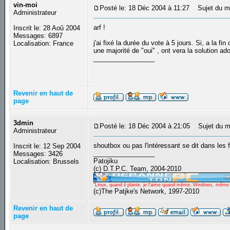
vin-moi
Posté le: 18 Déc 2004 à 11:27
Sujet du m
Administrateur
arf !
Inscrit le: 28 Aoû 2004
Messages: 6897
j'ai fixé la durée du vote à 5 jours. Si, a la fi
Localisation: France
une majorité de "oui" , ont vera la solution ad
_________________
Revenir en haut de
page
3dmin
Posté le: 18 Déc 2004 à 21:05
Sujet du m
Administrateur
shoutbox ou pas l'intéressant se dit dans les 
Inscrit le: 12 Sep 2004
_________________
Messages: 3426
Patojiku
Localisation: Brussels
(c) D.T.P.C. Team, 2004-2010
"Linux, quand il plante, je l'aime quand même, Windows, même qu
(c)The Patjke's Network, 1997-2010
Revenir en haut de
page