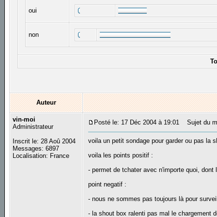
oui
non
To
Auteur
vin-moi
Posté le: 17 Déc 2004 à 19:01
Sujet du me
Administrateur
voila un petit sondage pour garder ou pas la s
Inscrit le: 28 Aoû 2004
Messages: 6897
voila les points positif :
Localisation: France
- permet de tchater avec n'importe quoi, don
point negatif :
- nous ne sommes pas toujours là pour surveil
- la shout box ralenti pas mal le chargement d