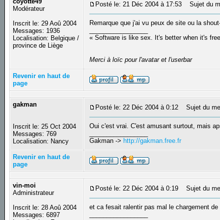
coyotte49
Posté le: 21 Déc 2004 à 17:53
Sujet du m
Modérateur
Remarque que j'ai vu peux de site ou la shout
Inscrit le: 29 Aoû 2004
_________________
Messages: 1936
« Software is like sex. It's better when it's fre
Localisation: Belgique /
province de Liège
Merci à loïc pour l'avatar et l'userbar
Revenir en haut de
page
gakman
Posté le: 22 Déc 2004 à 0:12
Sujet du me
Oui c'est vrai. C'est amusant surtout, mais aps
Inscrit le: 25 Oct 2004
_________________
Messages: 769
Gakman ->
http://gakman.free.fr
Localisation: Nancy
Revenir en haut de
page
vin-moi
Posté le: 22 Déc 2004 à 0:19
Sujet du me
Administrateur
et ca fesait ralentir pas mal le chargement de 
Inscrit le: 28 Aoû 2004
_________________
Messages: 6897