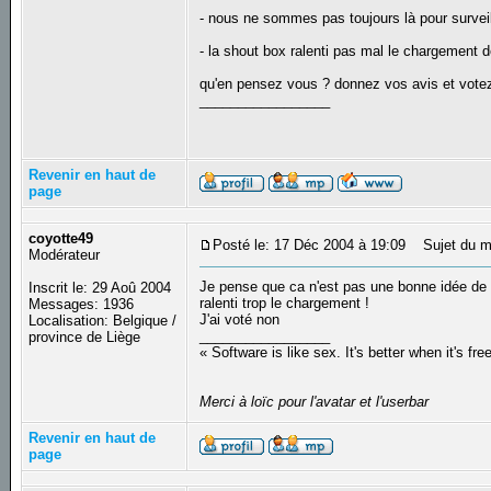
- nous ne sommes pas toujours là pour surveil
- la shout box ralenti pas mal le chargement d
qu'en pensez vous ? donnez vos avis et vote
_________________
Revenir en haut de
page
coyotte49
Posté le: 17 Déc 2004 à 19:09
Sujet du m
Modérateur
Je pense que ca n'est pas une bonne idée de la
Inscrit le: 29 Aoû 2004
ralenti trop le chargement !
Messages: 1936
J'ai voté non
Localisation: Belgique /
_________________
province de Liège
« Software is like sex. It's better when it's fre
Merci à loïc pour l'avatar et l'userbar
Revenir en haut de
page