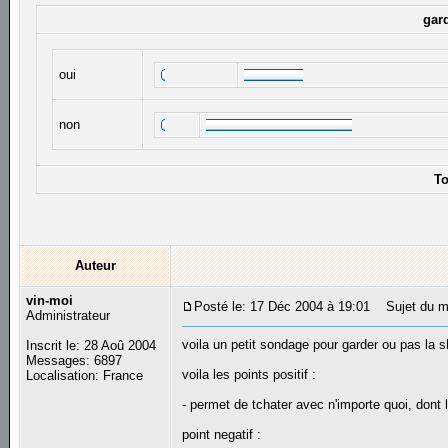
gar
oui
non
To
Auteur
vin-moi
Posté le: 17 Déc 2004 à 19:01
Sujet du me
Administrateur
voila un petit sondage pour garder ou pas la s
Inscrit le: 28 Aoû 2004
Messages: 6897
voila les points positif :
Localisation: France
- permet de tchater avec n'importe quoi, don
point negatif :