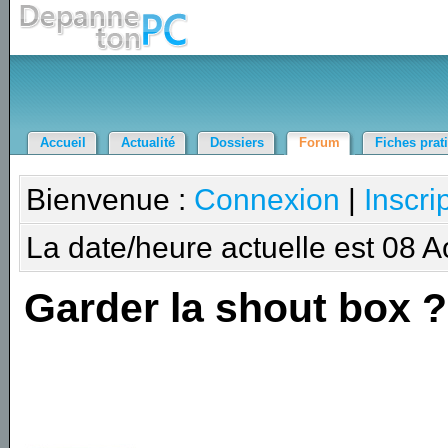
Accueil
Actualité
Dossiers
Forum
Fiches prat
Bienvenue :
Connexion
|
Inscri
La date/heure actuelle est 08 
Garder la shout box ?