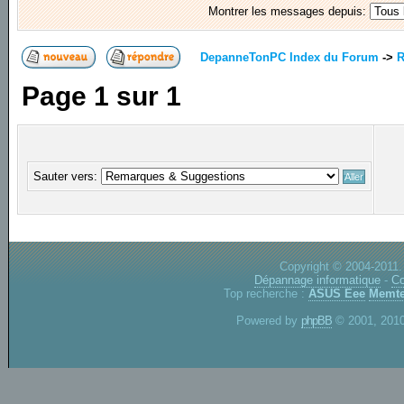
Montrer les messages depuis:
DepanneTonPC Index du Forum
->
R
Page
1
sur
1
Sauter vers:
Copyright © 2004-2011.
Dépannage informatique
-
Co
Top recherche :
ASUS Eee
Memte
Powered by
phpBB
© 2001, 2010