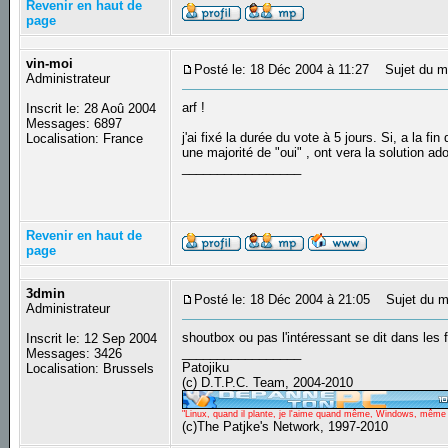
Revenir en haut de
page
vin-moi
Posté le: 18 Déc 2004 à 11:27
Sujet du m
Administrateur
arf !
Inscrit le: 28 Aoû 2004
Messages: 6897
j'ai fixé la durée du vote à 5 jours. Si, a la fi
Localisation: France
une majorité de "oui" , ont vera la solution ad
_________________
Revenir en haut de
page
3dmin
Posté le: 18 Déc 2004 à 21:05
Sujet du m
Administrateur
shoutbox ou pas l'intéressant se dit dans les 
Inscrit le: 12 Sep 2004
_________________
Messages: 3426
Patojiku
Localisation: Brussels
(c) D.T.P.C. Team, 2004-2010
"Linux, quand il plante, je l'aime quand même, Windows, même qu
(c)The Patjke's Network, 1997-2010