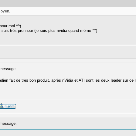
 moyen.
 pour moi ^^)
je suis très prenneur (je suis plus nvidia quand même ^^)
message:
nadien fait de très bon produit, après nVidia et ATI sont les deux leader su
message: