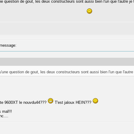
ne question de gout, les deux constructeurs sont aussi bien l'un que l'autre je
message:
u'une question de gout, les deux constructeurs sont aussi bien l'un que l'autre
tite 9600XT le nouvdu44???
T'est jaloux HEIN???
 mal!!!
nc....