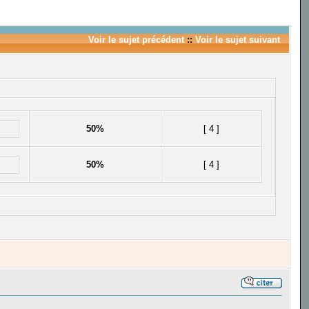
Voir le sujet précédent
::
Voir le sujet suivant
50%
[ 4 ]
50%
[ 4 ]