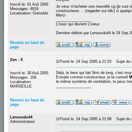
Inscrit le: 01 Aoû 2005
Je veux m'acheter une nouvelle cg (je suis
Messages: 4919
constructeurs ... (regarder sur ldlc) si quelqu
Localisation: Grenoble
Merci
_________________
L'nouv qui devient L'vieux
Dernière édition par Lenouvdu44 le 24 Sep 2
Revenir en haut de
page
Zen - X
Posté le: 24 Sep 2005 à 21:03
Sujet du 
Déjà, le liens qui fait 5km de long, c'est moy
Inscrit le: 30 Aoû 2005
Ensuite comme constructeur, je te conseil
M
Messages: 158
le même système de ventilation, tu peux trou
Localisation:
_________________
MARSEILLE
Revenir en haut de
page
Lenouvdu44
Posté le: 24 Sep 2005 à 21:08
Sujet du 
Administrateur