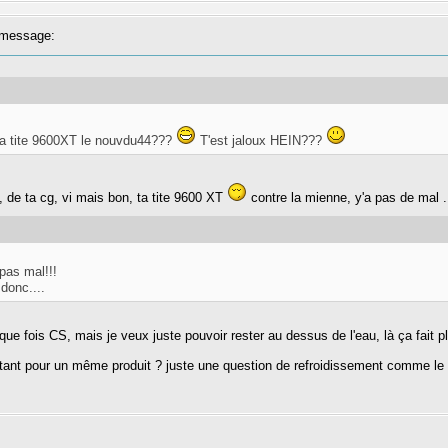
message:
ma tite 9600XT le nouvdu44???
T'est jaloux HEIN???
, de ta cg, vi mais bon, ta tite 9600 XT
contre la mienne, y'a pas de mal .
pas mal!!!
donc....
lque fois CS, mais je veux juste pouvoir rester au dessus de l'eau, là ça fait
tant pour un même produit ? juste une question de refroidissement comme le 