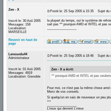
Zen - X
Posté le: 25 Sep 2005 à 15:35
Sujet du 
la plupart du temps, oui le système de refro
Inscrit le: 30 Aoû 2005
sait pas ^^ pourquoi AMD et INTEL et pas s
Messages: 158
_________________
Localisation:
MARSEILLE
Revenir en haut de
page
Lenouvdu44
Posté le: 25 Sep 2005 à 18:46
Sujet du 
Administrateur
Inscrit le: 01 Aoû 2005
Zen - X a écrit:
Messages: 4919
^^ pourquoi AMD et INTEL et pas seuleme
Localisation: Grenoble
Pour moi, ce n'est pas la même chose amd et
Merci de vos conseils.
Si quelqu'un en sais de nouveaux un peu plu
++
_________________
L'nouv qui devient L'vieux