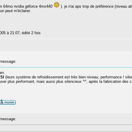
 en 64mo nvidia géforce 4mx440
). je n'ai aps trop de préférence (niveau 
'un peut m'éclairer.
005 à 21:07; édité 2 fois
message:
en.
SI
(leurs système de refroidissement est très bien niveau, performance / silen
ver plus performant, mais aussi plus silencieux ^^, après la fabrication des c
message: