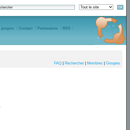
 propos
Contact
Partenaires
RSS
FAQ
|
Rechercher
|
Membres
|
Groupes
e