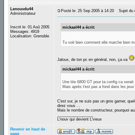
Lenouvdu44
Posté le: 25 Sep 2005 à 14:20
Sujet du 
Administrateur
Inscrit le: 01 Aoû 2005
mickael44 a écrit:
Messages: 4919
Localisation: Grenoble
Tu voit bien comment elle marche bien 
Jaloux, de ton pc en général, non, ça va
mickael44 a écrit:
Une tite 6800 GT pour ta config ca serait 
Mais après t'est pas a fond dans les jeux 
C'est sur, je ne suis pas un gros gamer, que
direz vous ...
Mais le nombre de constructeur, pourquoi au
_________________
L'nouv qui devient L'vieux
Revenir en haut de
page