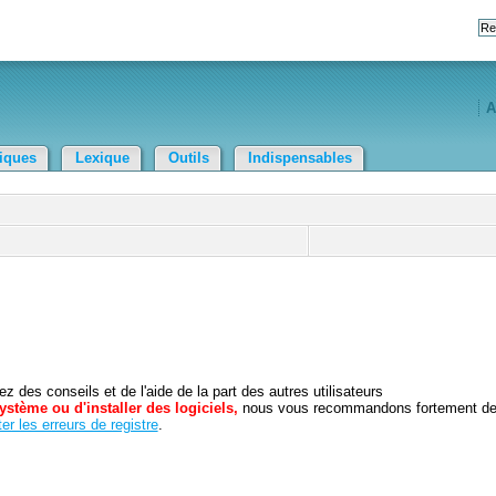
A
tiques
Lexique
Outils
Indispensables
 des conseils et de l'aide de la part des autres utilisateurs
ystème ou d'installer des logiciels,
nous vous recommandons fortement d
er les erreurs de registre
.