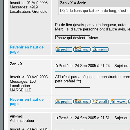
Inscrit le: 01 Aoû 2005
Zen - X a écrit:
Messages: 4919
Déjà, le liens qui fait 5km de long, c'est
Localisation: Grenoble
Pu de lien (javais pas vu la longueur, autant
Merci, si d'autre personne ont d'autre avis, 
_________________
L'nouv qui devient L'vieux
Revenir en haut de
page
Zen - X
Posté le: 24 Sep 2005 à 21:24
Sujet du 
ATI n'est pas a négliger, le constructeur ca
Inscrit le: 30 Aoû 2005
petit préféré ^^)
Messages: 158
_________________
Localisation:
MARSEILLE
Revenir en haut de
page
vin-moi
Posté le: 24 Sep 2005 à 21:51
Sujet du 
Administrateur
Inscrit le: 28 Aoû 2004