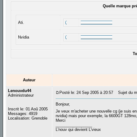
Quelle marque pré
Ati.
Nvidia
To
Auteur
Lenouvdu44
Posté le: 24 Sep 2005 à 20:57
Sujet du me
Administrateur
Bonjour,
Inscrit le: 01 Aoû 2005
Je veux m'acheter une nouvelle cg (je suis 
Messages: 4919
nvidia) mais pour exemple, la 6600GT 128mo, il 
Localisation: Grenoble
Merci
_________________
L'nouv qui devient L'vieux