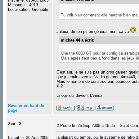
Inscrit le: 01 Aoû 2005
Messages: 4919
Localisation: Grenoble
Tu voit bien comment elle marche bien ma
Jaloux, de ton pc en général, non, ça va
,
mickael44 a écrit:
Une tite 6800 GT pour ta config ca serait p
Mais après t'est pas a fond dans les jeux do
C'est sur, je ne suis pas un gros gamer, quelq
que je coule avec la Nvidia geforce 4mx440, 
Mais le nombre de constructeur, pourquoi aut
X ?
_________________
L'nouv qui devient L'vieux
Revenir en haut de
page
Zen - X
Posté le: 25 Sep 2005 à 15:35
Sujet du m
la plupart du temps, oui le système de refroi
Inscrit le: 30 Aoû 2005