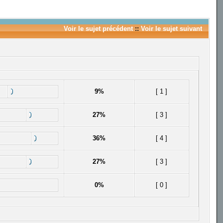
Voir le sujet précédent
::
Voir le sujet suivant
9%
[ 1 ]
27%
[ 3 ]
36%
[ 4 ]
27%
[ 3 ]
0%
[ 0 ]