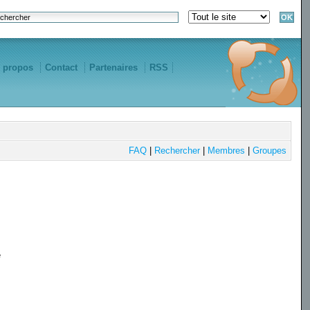
 propos
Contact
Partenaires
RSS
FAQ
|
Rechercher
|
Membres
|
Groupes
e