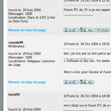
Posté le: 25 Oct 2004 à 22:52
Forum PC de JV si je me rappel 
Inscrit le: 29 Aoû 2004
_________________
Messages: 1606
Localisation: Dans le 1337 (c'est
un Dom-Tom)
Revenir en haut de page
coyotte49
Posté le: 26 Oct 2004 à 18:01
Modérateur
ben, j'ai mis par un ami parce qu
Inscrit le: 29 Aoû 2004
_________________
Messages: 1936
« Software is like sex. It's better
Localisation: Belgique / province
de Liège
Merci à loïc pour l'avatar et l'use
Revenir en haut de page
loicb54
Posté le: 26 Oct 2004 à 18:08
moi c'était sur le forum PC de jv
_________________
Inscrit le: 28 Aoû 2004