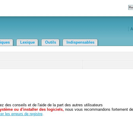
A
tiques
Lexique
Outils
Indispensables
 des conseils et de l'aide de la part des autres utilisateurs
ystème ou d'installer des logiciels,
nous vous recommandons fortement d
er les erreurs de registre
.