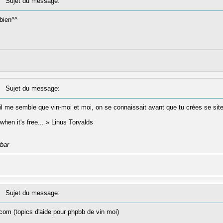
Sujet du message:
bien^^
Sujet du message:
'il me semble que vin-moi et moi, on se connaissait avant que tu crées se sit
 when it's free... » Linus Torvalds
rbar
Sujet du message:
.com (topics d'aide pour phpbb de vin moi)