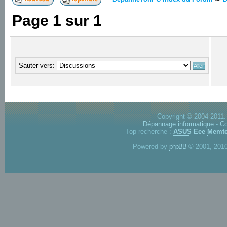
Page
1
sur
1
Sauter vers:
Copyright © 2004-2011.
Dépannage informatique
-
Co
Top recherche :
ASUS Eee
Memte
Powered by
phpBB
© 2001, 2010