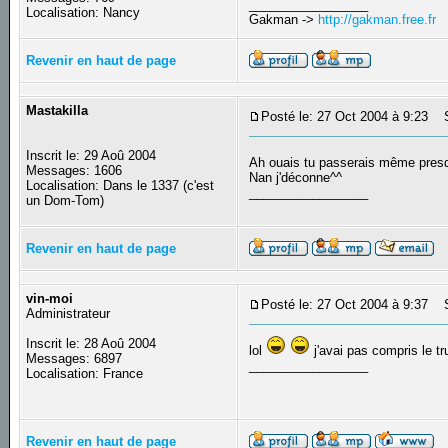
_________________
Localisation: Nancy
Gakman ->
http://gakman.free.fr
Revenir en haut de page
Mastakilla
Posté le: 27 Oct 2004 à 9:23
Su
Inscrit le: 29 Aoû 2004
Ah ouais tu passerais même pres
Messages: 1606
Nan j'déconne^^
Localisation: Dans le 1337 (c'est
_________________
un Dom-Tom)
Revenir en haut de page
vin-moi
Posté le: 27 Oct 2004 à 9:37
Su
Administrateur
Inscrit le: 28 Aoû 2004
lol
j'avai pas compris le t
Messages: 6897
_________________
Localisation: France
Revenir en haut de page