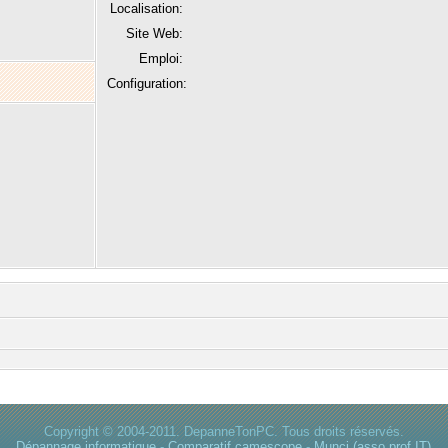
Localisation:
Site Web:
Emploi:
Configuration:
Copyright © 2004-2011. DepanneTonPC. Tous droits réservés.
Dépannage informatique
-
Comparatif camescope
-
Munci (asso prof.IT)