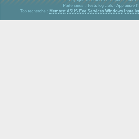
Partenaires :
Tests logiciels
-
Apprendre l'
Top recherche :
Memtest
ASUS Eee
Services Windows
Installe