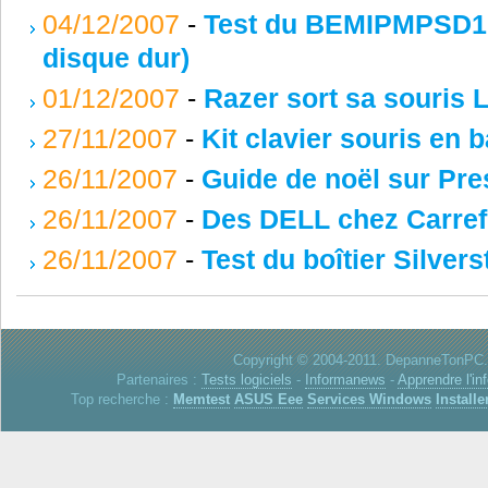
04/12/2007
-
Test du BEMIPMPSD1(b
disque dur)
01/12/2007
-
Razer sort sa souris 
27/11/2007
-
Kit clavier souris en
26/11/2007
-
Guide de noël sur Pr
26/11/2007
-
Des DELL chez Carref
26/11/2007
-
Test du boîtier Silve
Copyright © 2004-2011. DepanneTonPC. 
Partenaires :
Tests logiciels
-
Informanews
-
Apprendre l'in
Top recherche :
Memtest
ASUS Eee
Services Windows
Installe