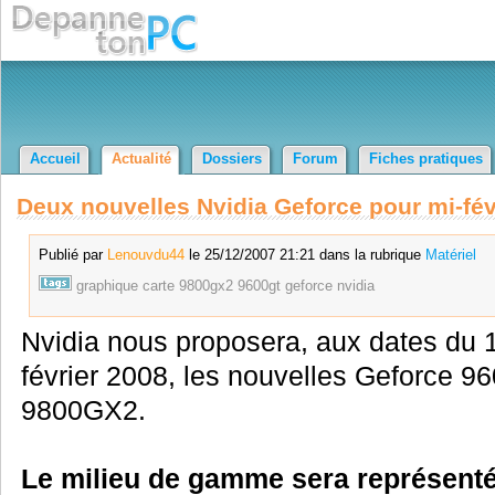
Accueil
Actualité
Dossiers
Forum
Fiches pratiques
Deux nouvelles Nvidia Geforce pour mi-fév
Publié par
Lenouvdu44
le 25/12/2007 21:21 dans la rubrique
Matériel
graphique
carte
9800gx2
9600gt
geforce
nvidia
Nvidia nous proposera, aux dates du 1
février 2008, les nouvelles Geforce 9
9800GX2.
Le milieu de gamme sera représenté