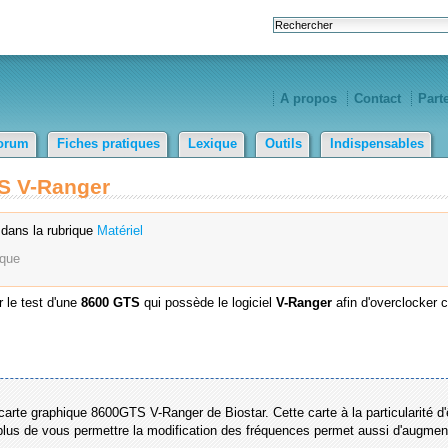
A propos
Contact
Part
orum
Fiches pratiques
Lexique
Outils
Indispensables
TS V-Ranger
dans la rubrique
Matériel
ique
r le test d'une
8600 GTS
qui possède le logiciel
V-Ranger
afin d'overclocker c
 carte graphique 8600GTS V-Ranger de Biostar. Cette carte à la particularité d'
 plus de vous permettre la modification des fréquences permet aussi d'augmen