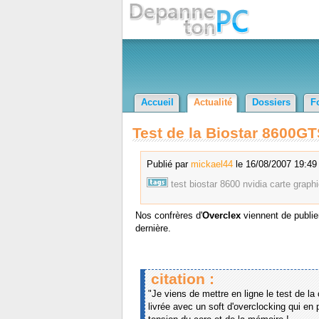
Accueil
Actualité
Dossiers
F
Test de la Biostar 8600G
Publié par
mickael44
le 16/08/2007 19:49 
test
biostar
8600
nvidia
carte
graph
Nos confrères d'
Overclex
viennent de publie
dernière.
citation :
"Je viens de mettre en ligne le test de la
livrée avec un soft d'overclocking qui en