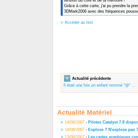
tension du core et de la mémoire !
Grâce à cette carte, j'ai pu prendre la p
3DMark2006 avec des fréquences poussé
Accéder au test
<
Actualité précédente
Il était une fois un enfant nommé "@" ...
Actualité Matériel
14/08/2007
-
Pilotes Catalyst 7.8 dispo
14/08/2007
-
Explose ? N'explose pas ?
13/08/2007
-
Les cartes graphiques co