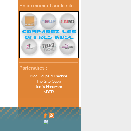
En ce moment sur le site :
Partenaires :
Blog Coupe du monde
The Site Oueb
Tom's Hardware
NDFR