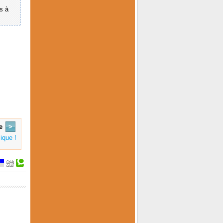
ts à
e
>
ique !