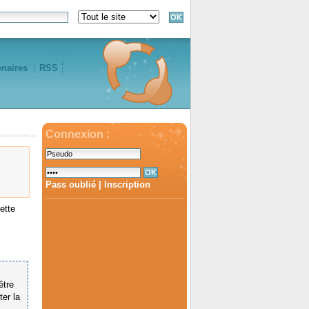
enaires
RSS
Connexion :
Pass oublié
|
Inscription
ette
être
ter la