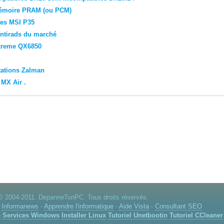
mémoire PRAM (ou PCM)
rtes MSI P35
entirads du marché
xtreme QX6850
h
tations Zalman
 MX Air .
© 2004-2011. DepanneTonPC. Tous droits réservés.
-
Informanews
-
Apprendre l'informatique
-
Aide Vista
-
Consultant SEO
e
Services Windows
Installer Linux
Tutoriel Unetbootin
Tutoriel CCleaner