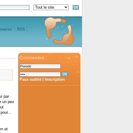
enaires
RSS
Connexion :
Pass oublié
|
Inscription
ur par
r un peu
ut
pour...
nm et