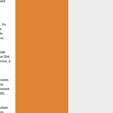
ient
.
s. Au
a
le
r...
iode
ue Dirk
ommé, a
toutes
ta.
lement
00,...
ultats
uns,