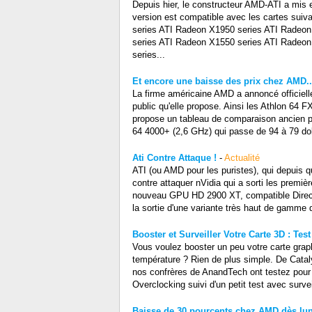
Depuis hier, le constructeur AMD-ATI a mis en
version est compatible avec les cartes su
series ATI Radeon X1950 series ATI Radeo
series ATI Radeon X1550 series ATI Radeon
series...
Et encore une baisse des prix chez AMD..
La firme américaine AMD a annoncé officiel
public qu'elle propose. Ainsi les Athlon 64
propose un tableau de comparaison ancien pri
64 4000+ (2,6 GHz) qui passe de 94 à 79 dol
Ati Contre Attaque !
-
Actualité
ATI (ou AMD pour les puristes), qui depuis 
contre attaquer nVidia qui a sorti les premiè
nouveau GPU HD 2900 XT, compatible DirectX
la sortie d'une variante très haut de gamme d
Booster et Surveiller Votre Carte 3D : Test 
Vous voulez booster un peu votre carte graph
température ? Rien de plus simple. De Cataly
nos confrères de AnandTech ont testez pour v
Overclocking suivi d'un petit test avec surve
Baisse de 30 pourcents chez AMD dès lun