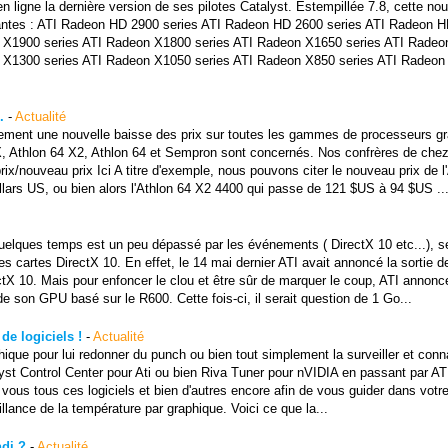
 ligne la dernière version de ses pilotes Catalyst. Estempillée 7.8, cette nou
ivantes : ATI Radeon HD 2900 series ATI Radeon HD 2600 series ATI Radeon 
n X1900 series ATI Radeon X1800 series ATI Radeon X1650 series ATI Rade
 X1300 series ATI Radeon X1050 series ATI Radeon X850 series ATI Radeon
.
-
Actualité
lement une nouvelle baisse des prix sur toutes les gammes de processeurs g
 FX, Athlon 64 X2, Athlon 64 et Sempron sont concernés. Nos confrères de chez
x/nouveau prix Ici A titre d'exemple, nous pouvons citer le nouveau prix de l
lars US, ou bien alors l'Athlon 64 X2 4400 qui passe de 121 $US à 94 $US ...
quelques temps est un peu dépassé par les événements ( DirectX 10 etc...), 
res cartes DirectX 10. En effet, le 14 mai dernier ATI avait annoncé la sortie d
 10. Mais pour enfoncer le clou et être sûr de marquer le coup, ATI annonc
e son GPU basé sur le R600. Cette fois-ci, il serait question de 1 Go...
de logiciels !
-
Actualité
ique pour lui redonner du punch ou bien tout simplement la surveiller et conn
st Control Center pour Ati ou bien Riva Tuner pour nVIDIA en passant par ATI
ous tous ces logiciels et bien d'autres encore afin de vous guider dans votre
illance de la température par graphique. Voici ce que la...
di ?
-
Actualité