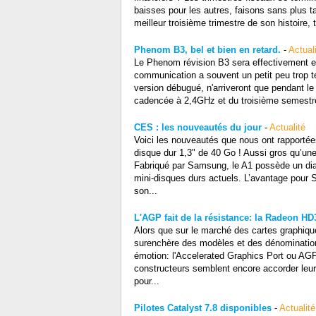
baisses pour les autres, faisons sans plus ta
meilleur troisième trimestre de son histoire, 
Phenom B3, bel et bien en retard.
-
Actual
Le Phenom révision B3 sera effectivement en 
communication a souvent un petit peu trop t
version débugué, n'arriveront que pendant l
cadencée à 2,4GHz et du troisième semestre p
CES : les nouveautés du jour
-
Actualité
Voici les nouveautés que nous ont rapporté
disque dur 1,3" de 40 Go ! Aussi gros qu’une
Fabriqué par Samsung, le A1 possède un dia
mini-disques durs actuels. L’avantage pour 
son...
L'AGP fait de la résistance: la Radeon H
Alors que sur le marché des cartes graphiq
surenchère des modèles et des dénominations,
émotion: l'Accelerated Graphics Port ou AGP 
constructeurs semblent encore accorder leur 
pour...
Pilotes Catalyst 7.8 disponibles
-
Actualité