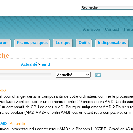
A propos
Contact
Part
orum
Fiches pratiques
Lexique
Outils
Indispensables
che
Actualité
>
amd
lité
Noël pour changer certains composants de votre ordinateur, comme le processe
Hardware vient de publier un comparatif entre 20 processeurs AMD. Un dossie
it d'un comparatif de CPU de chez AMD. Pourquoi uniquement AMD ? Eh bien to
a su évoluer (AM2, AM2+ et enfin AM3) tout en étant rétro-compatible, enfin 
 AMD
-
Actualité
e nouveau processeur du constructeur AMD : le Phenom II 965BE. Gravé en 45 