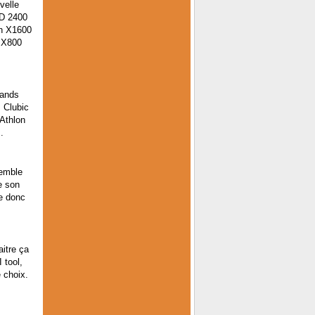
velle
HD 2400
on X1600
 X800
rands
 Clubic
'Athlon
.
semble
e son
e donc
aitre ça
 tool,
 choix.