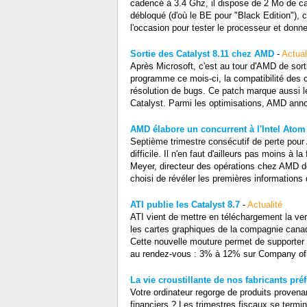
cadencé à 3.4 Ghz, il dispose de 2 Mo de c
débloqué (d'où le BE pour "Black Edition"), ce
l'occasion pour tester le processeur et donne
Sortie des Catalyst 8.11 chez AMD
-
Actual
Après Microsoft, c'est au tour d'AMD de sort
programme ce mois-ci, la compatibilité des 
résolution de bugs. Ce patch marque aussi l
Catalyst. Parmi les optimisations, AMD anno
AMD élabore un concurrent à l'Intel Atom
Septième trimestre consécutif de perte pour A
difficile. Il n'en faut d'ailleurs pas moins
Meyer, directeur des opérations chez AMD de
choisi de révéler les premières information
ATI publie les Catalyst 8.7
-
Actualité
ATI vient de mettre en téléchargement la ver
les cartes graphiques de la compagnie canadi
Cette nouvelle mouture permet de supporter
au rendez-vous : 3% à 12% sur Company of 
La vie croustillante de nos fabricants préf
Votre ordinateur regorge de produits provenan
financiers ? Les trimestres fiscaux se termi