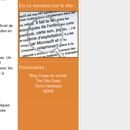
En ce moment sur le site :
iciel de
dire en
gas. Un
!
Partenaires :
avec les
t à
Blog Coupe du monde
The Site Oueb
Tom's Hardware
NDFR
elques
ante