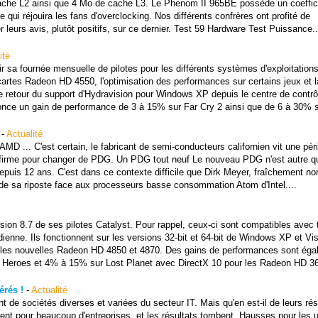
ache L2 ainsi que 4 Mo de cache L3. Le Phenom II 965BE possède un coeffic
 qui réjouira les fans d'overclocking. Nos différents confrères ont profité de
r leurs avis, plutôt positifs, sur ce dernier. Test 59 Hardware Test Puissance..
ité
ir sa fournée mensuelle de pilotes pour les différents systèmes d'exploitation
cartes Radeon HD 4550, l'optimisation des performances sur certains jeux et l
e retour du support d'Hydravision pour Windows XP depuis le centre de contrô
nce un gain de performance de 3 à 15% sur Far Cry 2 ainsi que de 6 à 30% su
-
Actualité
MD ... C'est certain, le fabricant de semi-conducteurs californien vit une pér
 à la firme pour changer de PDG. Un PDG tout neuf Le nouveau PDG n'est autre q
puis 12 ans. C'est dans ce contexte difficile que Dirk Meyer, fraîchement n
s de sa riposte face aux processeurs basse consommation Atom d'Intel....
sion 8.7 de ses pilotes Catalyst. Pour rappel, ceux-ci sont compatibles avec 
enne. Ils fonctionnent sur les versions 32-bit et 64-bit de Windows XP et Vis
 les nouvelles Radeon HD 4850 et 4870. Des gains de performances sont éga
Heroes et 4% à 15% sur Lost Planet avec DirectX 10 pour les Radeon HD 36
érés !
-
Actualité
t de sociétés diverses et variées du secteur IT. Mais qu'en est-il de leurs rés
nent pour beaucoup d'entreprises, et les résultats tombent. Hausses pour les 