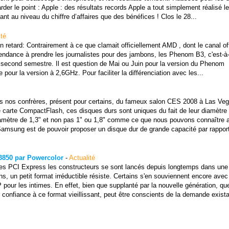
rder le point : Apple : des résultats records Apple a tout simplement réalisé le
tant au niveau du chiffre d’affaires que des bénéfices ! Clos le 28...
ité
retard: Contrairement à ce que clamait officiellement AMD , dont le canal off
endance à prendre les journalistes pour des jambons, les Phenom B3, c'est-à-
e second semestre. Il est question de Mai ou Juin pour la version du Phenom
our la version à 2,6GHz. Pour faciliter la différenciation avec les...
es nos confrères, présent pour certains, du fameux salon CES 2008 à Las Ve
 carte CompactFlash, ces disques durs sont uniques du fait de leur diamètre 
mètre de 1,3" et non pas 1" ou 1,8" comme ce que nous pouvons connaître 
Samsung est de pouvoir proposer un disque dur de grande capacité par rappor
D3850 par Powercolor
-
Actualité
ues PCI Express les constructeurs se sont lancés depuis longtemps dans une
 un petit format irréductible résiste. Certains s'en souviennent encore avec
pour les intimes. En effet, bien que supplanté par la nouvelle génération, qu
confiance à ce format vieillissant, peut être conscients de la demande exist