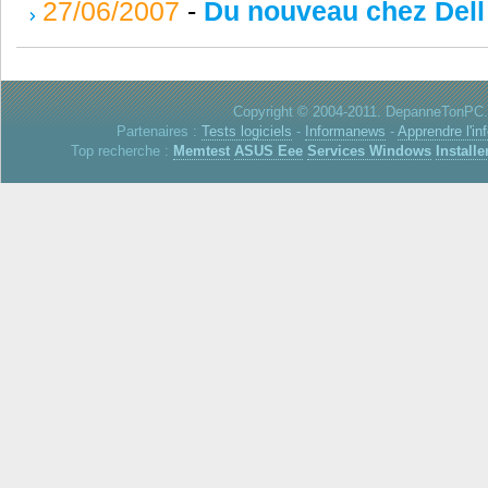
27/06/2007
-
Du nouveau chez Dell
Copyright © 2004-2011. DepanneTonPC. 
Partenaires :
Tests logiciels
-
Informanews
-
Apprendre l'in
Top recherche :
Memtest
ASUS Eee
Services Windows
Installe