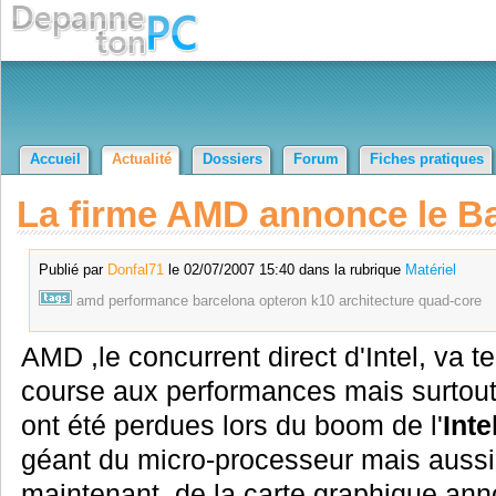
Accueil
Actualité
Dossiers
Forum
Fiches pratiques
La firme AMD annonce le Ba
Publié par
Donfal71
le 02/07/2007 15:40 dans la rubrique
Matériel
amd
performance
barcelona
opteron
k10
architecture
quad-core
AMD ,le concurrent direct d'Intel, va t
course aux performances mais surtout
ont été perdues lors du boom de l'
Inte
géant du micro-processeur mais aussi
maintenant, de la carte graphique ann